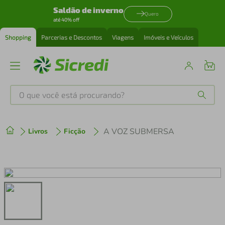
Saldão de inverno
Quero
até 40% off
Shopping
Parcerias e Descontos
Viagens
Imóveis e Veículos
O que você está procurando?
Produtos mais buscados
A VOZ SUBMERSA
Livros
Ficção
tenis
1
º
cafeteira
2
º
perfume
3
º