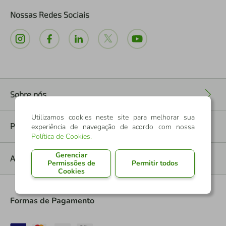
Nossas Redes Sociais
Sobre nós
+
Utilizamos cookies neste site para melhorar sua
Políticas
experiência de navegação de acordo com nossa
+
Política de Cookies
.
Gerenciar
Ajuda
+
Permissões de
Permitir todos
Cookies
Formas de Pagamento