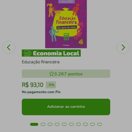
A O
CA
Educação financeira
3.267
pontos
R$
93
,
10
R
-
5%
No pagamento com Pix
No 
Adicionar ao carrinho