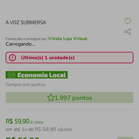
air fryer
4
º
iphone
5
º
A VOZ SUBMERSA
Vitrola Loja Virtual
Fornecido e entregue por
Carregando…
Última(s) 1 unidade(s)
Compre com pontos:
1.997
pontos
R$
59
,
90
à vista
em até
1
x de
R$
59
,
90
s/juros