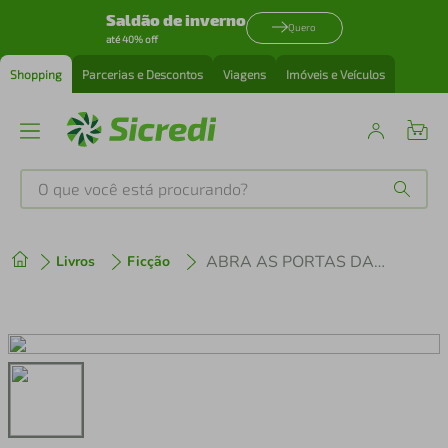
Saldão de inverno
Quero
até 40% off
Shopping
Parcerias e Descontos
Viagens
Imóveis e Veículos
O que você está procurando?
Produtos mais buscados
ABRA AS PORTAS DA FELICIDADE
Livros
Ficção
tenis
1
º
cafeteira
2
º
perfume
3
º