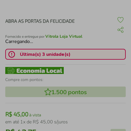
air fryer
4
º
iphone
5
º
ABRA AS PORTAS DA FELICIDADE
Vitrola Loja Virtual
Fornecido e entregue por
Carregando…
Última(s) 3 unidade(s)
Compre com pontos:
1.500
pontos
R$
45
,
00
à vista
em até
1
x de
R$
45
,
00
s/juros