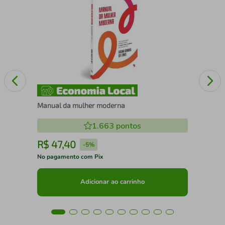
A 
Manual da mulher moderna
1.663
pontos
R$
47
,
40
R
-
5%
No pagamento com Pix
No 
Adicionar ao carrinho