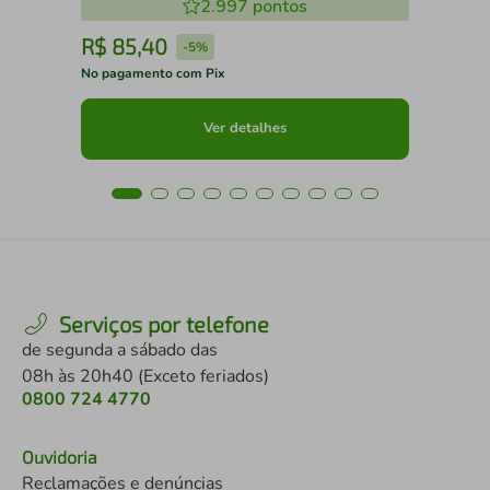
2.997
pontos
R$
85
,
40
R
-
5%
No pagamento com Pix
No 
Ver detalhes
Serviços por telefone
de segunda a sábado das
08h às 20h40 (Exceto feriados)
0800 724 4770
Ouvidoria
Reclamações e denúncias