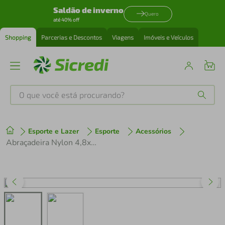
Saldão de inverno
Quero
até 40% off
Shopping
Parcerias e Descontos
Viagens
Imóveis e Veículos
O que você está procurando?
Produtos mais buscados
Esporte e Lazer
Esporte
Acessórios
tenis
1
º
Abraçadeira Nylon 4,8x300mm Preta Storm pacote Com 100
cafeteira
2
º
perfume
3
º