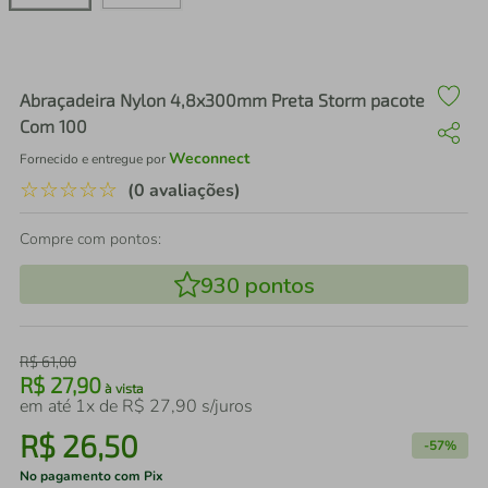
air fryer
4
º
iphone
5
º
Abraçadeira Nylon 4,8x300mm Preta Storm pacote
Com 100
Weconnect
Fornecido e entregue por
☆
☆
☆
☆
☆
(0 avaliações)
Compre com pontos:
930
pontos
R$
61
,
00
R$
27
,
90
à vista
em até
1
x de
R$
27
,
90
s/juros
R$
26
,
50
-
57%
No pagamento com Pix