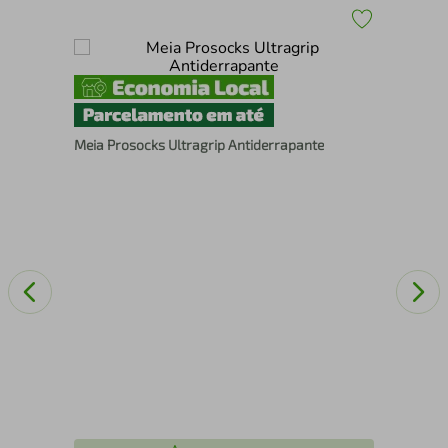
de -
Joe
GG
Meia Prosocks Ultragrip Antiderrapante