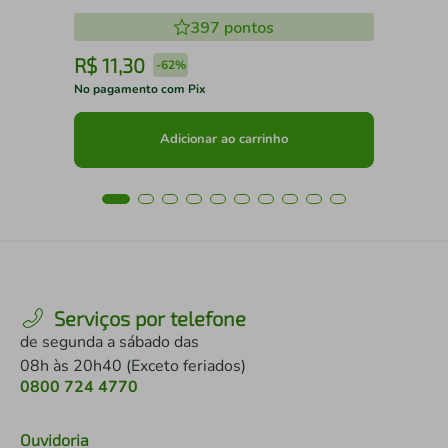
397
pontos
R$
11
,
30
R
-
62%
No pagamento com Pix
No 
Adicionar ao carrinho
Serviços por telefone
de segunda a sábado das
08h às 20h40 (Exceto feriados)
0800 724 4770
Ouvidoria