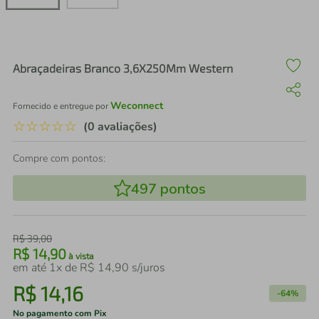
air fryer
4
º
iphone
5
º
Abraçadeiras Branco 3,6X250Mm Western
Weconnect
Fornecido e entregue por
☆
☆
☆
☆
☆
(0 avaliações)
Compre com pontos:
497
pontos
R$
39
,
00
R$
14
,
90
à vista
em até
1
x de
R$
14
,
90
s/juros
R$
14
,
16
-
64%
No pagamento com Pix