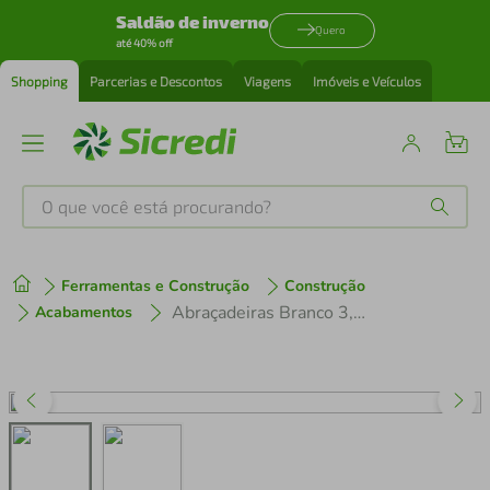
Saldão de inverno
Quero
até 40% off
Shopping
Parcerias e Descontos
Viagens
Imóveis e Veículos
O que você está procurando?
Produtos mais buscados
Ferramentas e Construção
Construção
tenis
1
º
Abraçadeiras Branco 3,6X250Mm Western
Acabamentos
cafeteira
2
º
perfume
3
º