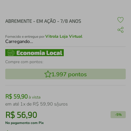
air fryer
4
º
iphone
5
º
ABREMENTE - EM AÇÃO - 7/8 ANOS
Vitrola Loja Virtual
Fornecido e entregue por
Carregando…
Compre com pontos:
1.997
pontos
R$
59
,
90
à vista
em até
1
x de
R$
59
,
90
s/juros
R$
56
,
90
-
5%
No pagamento com Pix