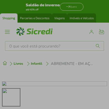
Saldão de inverno
Quero
até 40% off
Shopping
Parcerias e Descontos
Viagens
Imóveis e Veículos
O que você está procurando?
Produtos mais buscados
ABREMENTE - EM AÇÃO - 7/8 ANOS
Livros
Infantil
tenis
1
º
cafeteira
2
º
perfume
3
º