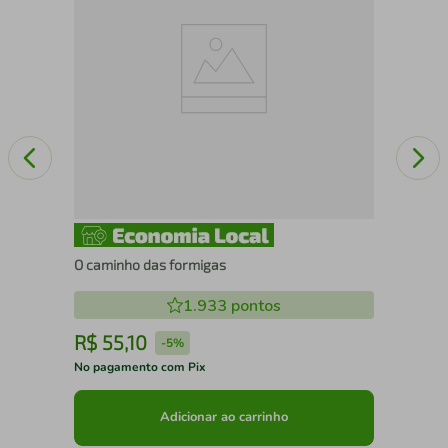
O caminho das formigas
1.933
pontos
R$
55
,
10
R
-
5%
No pagamento com Pix
No 
Adicionar ao carrinho