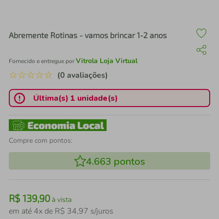
air fryer
4
º
iphone
5
º
Abremente Rotinas - vamos brincar 1-2 anos
Vitrola Loja Virtual
Fornecido e entregue por
☆
☆
☆
☆
☆
(0 avaliações)
Última(s) 1 unidade(s)
Compre com pontos:
4.663
pontos
R$
139
,
90
à vista
em até
4
x de
R$
34
,
97
s/juros