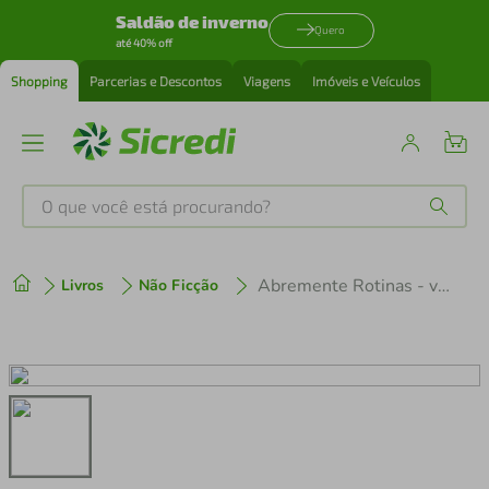
Saldão de inverno
Quero
até 40% off
Shopping
Parcerias e Descontos
Viagens
Imóveis e Veículos
O que você está procurando?
Produtos mais buscados
Abremente Rotinas - vamos brincar 1-2 anos
Livros
Não Ficção
tenis
1
º
cafeteira
2
º
perfume
3
º