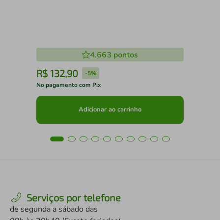
4.663
pontos
R$
132
,
90
R
-
5%
No pagamento com Pix
No 
Adicionar ao carrinho
Serviços por telefone
de segunda a sábado das