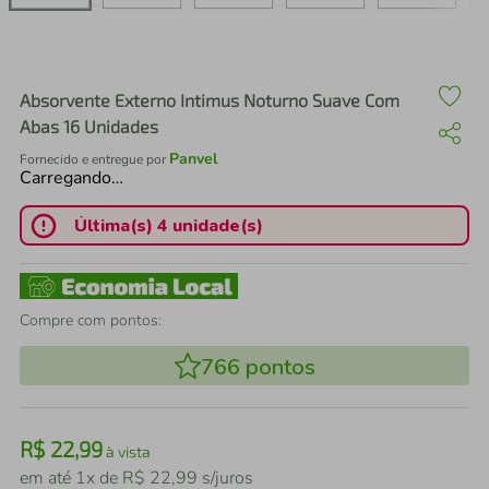
air fryer
4
º
iphone
5
º
Absorvente Externo Intimus Noturno Suave Com
Abas 16 Unidades
Panvel
Fornecido e entregue por
Carregando…
Última(s) 4 unidade(s)
Compre com pontos:
766
pontos
R$
22
,
99
à vista
em até
1
x de
R$
22
,
99
s/juros