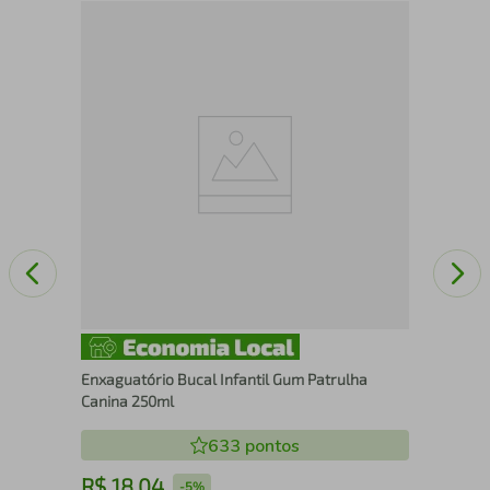
Esc
Mac
Enxaguatório Bucal Infantil Gum Patrulha
Canina 250ml
633
pontos
R$
18
,
04
R
-
5%