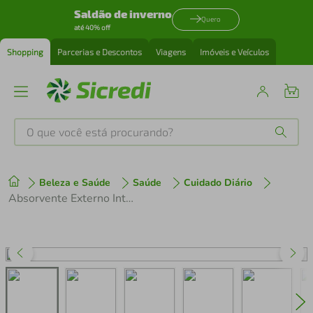
Saldão de inverno
Quero
até 40% off
Shopping
Parcerias e Descontos
Viagens
Imóveis e Veículos
O que você está procurando?
Produtos mais buscados
Beleza e Saúde
Saúde
Cuidado Diário
tenis
1
º
Absorvente Externo Intimus Noturno Suave Com Abas 16 Unidades
cafeteira
2
º
perfume
3
º