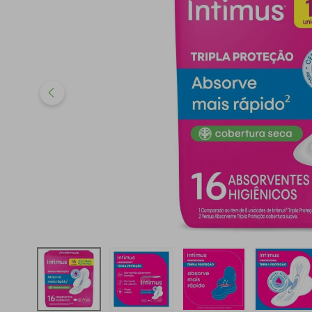
iphone
5
º