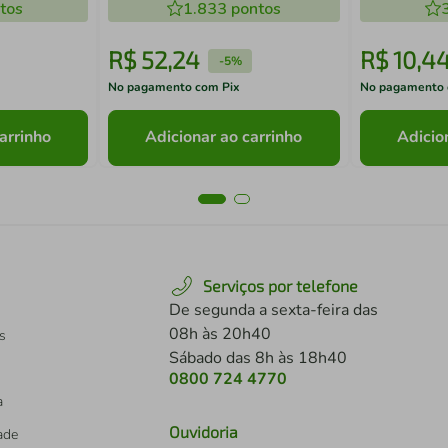
tos
1.833
pontos
R$
52
,
24
R$
10
,
4
-
5%
No pagamento com Pix
No pagamento 
arrinho
Adicionar ao carrinho
Adicio
Serviços por telefone
De segunda a sexta-feira das
08h às 20h40
s
Sábado das 8h às 18h40
0800 724 4770
a
Ouvidoria
dade