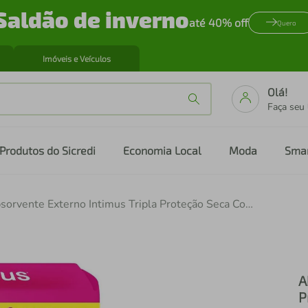
Saldão de inverno
até 40% off
Quero
Imóveis e Veículos
Olá!
Faça seu
Produtos do Sicredi
Economia Local
Moda
Sma
Absorvente Externo Intimus Tripla Proteção Seca Com Abas Leve 16 Pague 14 - 16 Unidades
A
P