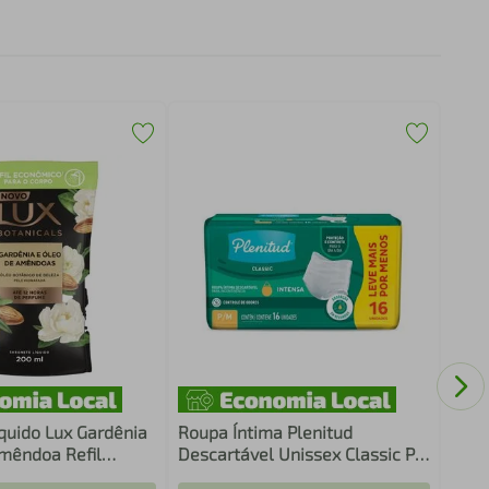
Crem
70g
quido Lux Gardênia
Roupa Íntima Plenitud
mêndoa Refil
Descartável Unissex Classic PM
16 Unidades