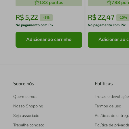
Framboesa 80g
183
pontos
788
pon
R$
5
,
22
R$
22
,
47
-
5%
-
10%
No pagamento com Pix
No pagamento com Pix
Adicionar ao carrinho
Adicionar ao c
Sobre nós
Políticas
Quem somos
Trocas e devoluçõe
Nosso Shopping
Termos de uso
Seja associado
Políticas de entreg
Trabalhe conosco
Política de privaci