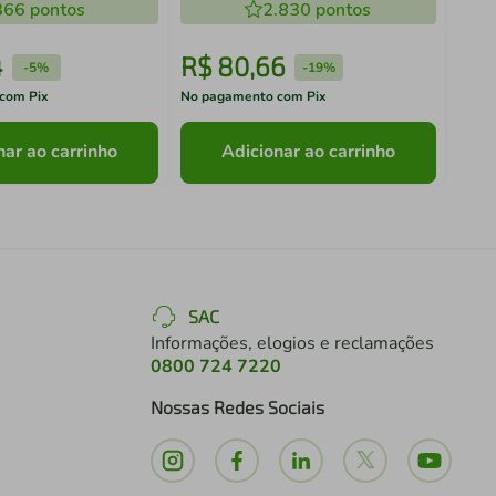
366
pontos
2.830
pontos
4
R$
80
,
66
R$
-
5%
-
19%
com Pix
No pagamento com Pix
No pa
nar ao carrinho
Adicionar ao carrinho
SAC
Informações, elogios e reclamações
0800 724 7220
Nossas Redes Sociais