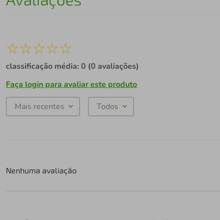
☆
☆
☆
☆
☆
classificação média: 0
(0 avaliações)
Faça login para avaliar este produto
Mais recentes
Todos
Nenhuma avaliação