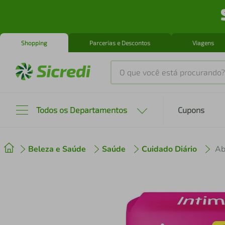
Shopping
Parcerias e Descontos
Viagens
O que você está procurando?
Produtos mais buscados
Todos os Departamentos
Cupons
tenis
1
º
Beleza e Saúde
Saúde
Cuidado Diário
cafeteira
2
º
perfume
3
º
air fryer
4
º