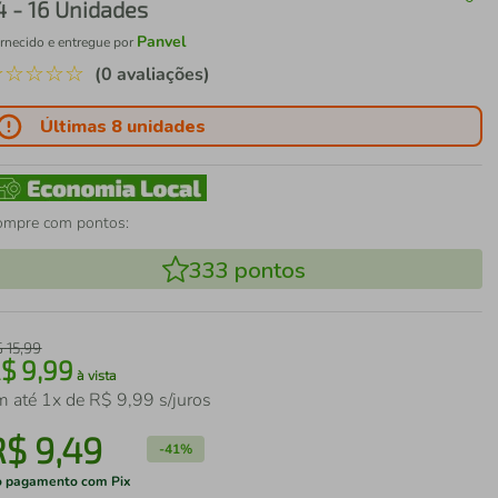
4 - 16 Unidades
Panvel
rnecido e entregue por
☆
☆
☆
☆
☆
(0 avaliações)
Últimas 8 unidades
ompre com pontos:
333
pontos
$
15
,
99
R$
9
,
99
à vista
m até
1
x de
R$
9
,
99
s/juros
R$
9
,
49
-
41%
 pagamento com Pix