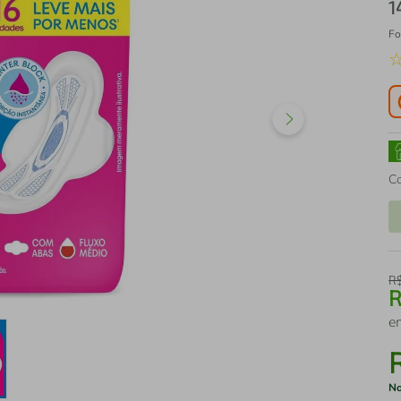
1
Fo
C
R
e
No