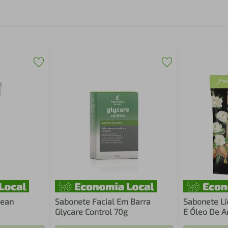
lean
Sabonete Facial Em Barra
Sabonete Lí
Glycare Control 70g
E Óleo De A
200ml