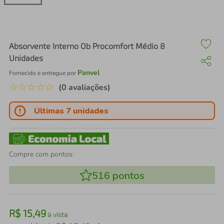
air fryer
4
º
iphone
5
º
Absorvente Interno Ob Procomfort Médio 8
Unidades
Panvel
Fornecido e entregue por
☆
☆
☆
☆
☆
(0 avaliações)
Últimas 7 unidades
Compre com pontos:
516
pontos
R$
15
,
49
à vista