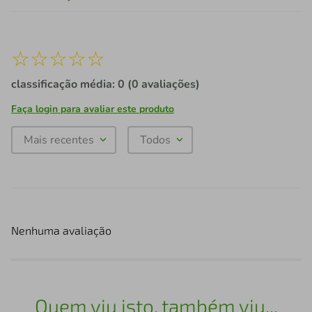
☆
☆
☆
☆
☆
classificação média: 0
(0 avaliações)
Faça login para avaliar este produto
Mais recentes
Todos
Nenhuma avaliação
Quem viu isto, também viu...