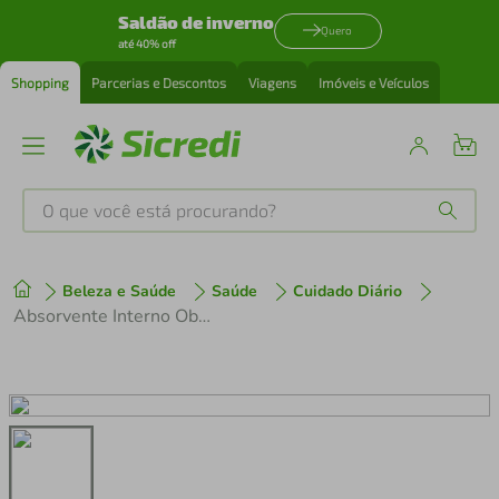
Saldão de inverno
Quero
até 40% off
Shopping
Parcerias e Descontos
Viagens
Imóveis e Veículos
O que você está procurando?
Produtos mais buscados
Beleza e Saúde
Saúde
Cuidado Diário
tenis
1
º
Absorvente Interno Ob Procomfort Médio 8 Unidades
cafeteira
2
º
perfume
3
º