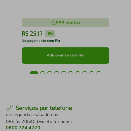
883
pontos
R$
25
,
17
R
-
5%
No pagamento com Pix
No 
Adicionar ao carrinho
Serviços por telefone
de segunda a sábado das
08h às 20h40 (Exceto feriados)
0800 724 4770