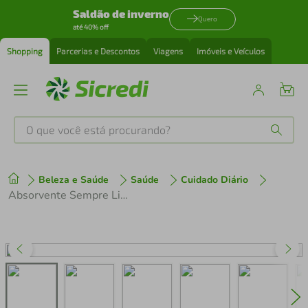
Saldão de inverno
Quero
até 40% off
Shopping
Parcerias e Descontos
Viagens
Imóveis e Veículos
O que você está procurando?
Produtos mais buscados
Beleza e Saúde
Saúde
Cuidado Diário
tenis
1
º
Absorvente Sempre Livre Adapt Cobertura Suave Com Abas 16 Unidades
cafeteira
2
º
perfume
3
º