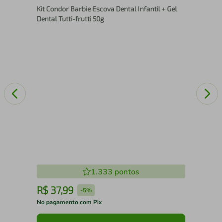
Kit Condor Barbie Escova Dental Infantil + Gel
Gen
Dental Tutti-frutti 50g
1.333
pontos
R$
37
,
99
R
-
5%
No pagamento com Pix
No 