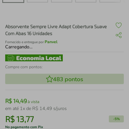
air fryer
4
º
iphone
5
º
Absorvente Sempre Livre Adapt Cobertura Suave
Com Abas 16 Unidades
Panvel
Fornecido e entregue por
Carregando…
Compre com pontos:
483
pontos
R$
14
,
49
à vista
em até
1
x de
R$
14
,
49
s/juros
R$
13
,
77
-
5%
No pagamento com Pix