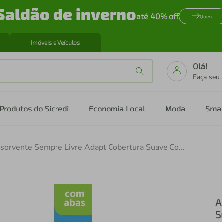
Saldão de inverno
até 40% off
Quero
Imóveis e Veículos
Olá!
Faça seu
Produtos do Sicredi
Economia Local
Moda
Sma
Absorvente Sempre Livre Adapt Cobertura Suave Com Abas 8 Unidades
A
S