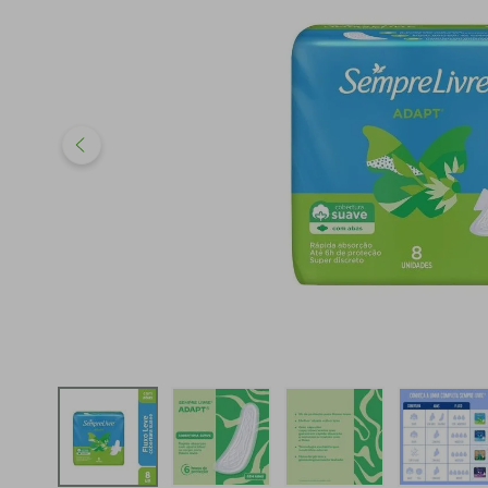
iphone
5
º