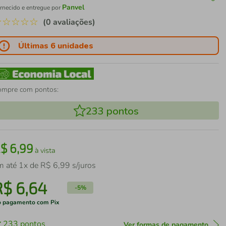
Panvel
rnecido e entregue por
☆
☆
☆
☆
☆
(0 avaliações)
Últimas 6 unidades
ompre com pontos:
233
pontos
R$
6
,
99
à vista
m até
1
x de
R$
6
,
99
s/juros
R$
6
,
64
-
5%
 pagamento com Pix
233
pontos
Ver formas de pagamento