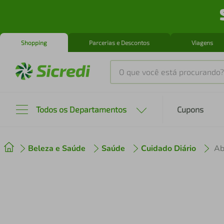
Shopping
Parcerias e Descontos
Viagens
O que você está procurando?
Produtos mais buscados
Todos os Departamentos
Cupons
tenis
1
º
Beleza e Saúde
Saúde
Cuidado Diário
cafeteira
2
º
perfume
3
º
air fryer
4
º