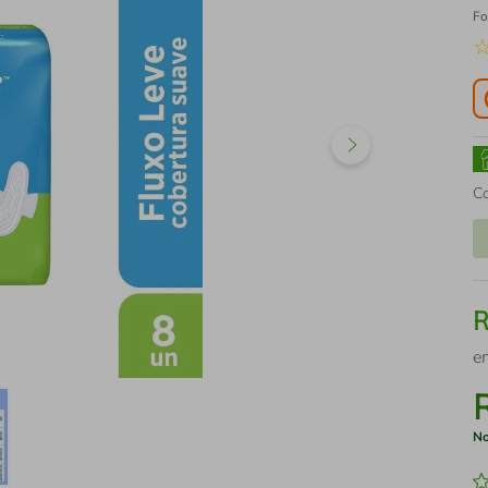
Fo
C
e
No