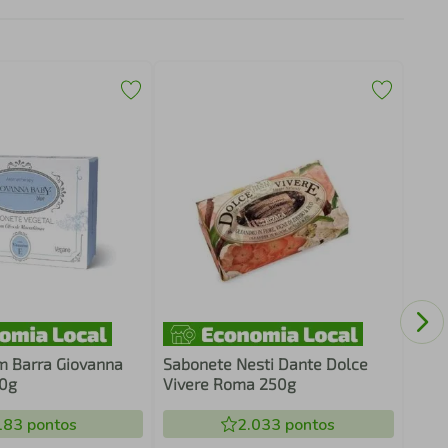
Deso
Anti
m Barra Giovanna
Sabonete Nesti Dante Dolce
90g
Vivere Roma 250g
183
pontos
2.033
pontos