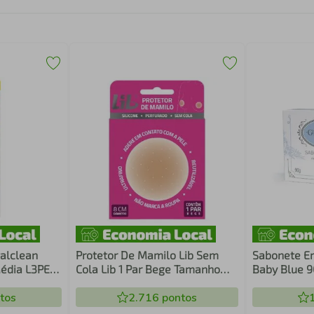
alclean
Protetor De Mamilo Lib Sem
Sabonete E
Média L3PE
Cola Lib 1 Par Bege Tamanho
Baby Blue 
Único
tos
2.716
pontos