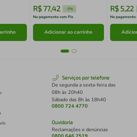
R$
77
,
42
R$
5
,
22
-
5%
No pagamento com Pix
No pagamento 
arrinho
Adicionar ao carrinho
Adicio
Serviços por telefone
De segunda a sexta-feira das
08h às 20h40
s
Sábado das 8h às 18h40
0800 724 4770
a
Ouvidoria
dade
Reclamações e denúncias
0800 646 2519