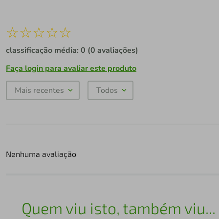
☆
☆
☆
☆
☆
classificação média: 0
(0 avaliações)
Faça login para avaliar este produto
Mais recentes
Todos
Nenhuma avaliação
Quem viu isto, também viu...