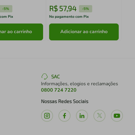
R$
57
,
94
R$
-
5%
-
5%
com Pix
No pagamento com Pix
No pa
nar ao carrinho
Adicionar ao carrinho
SAC
Informações, elogios e reclamações
0800 724 7220
Nossas Redes Sociais