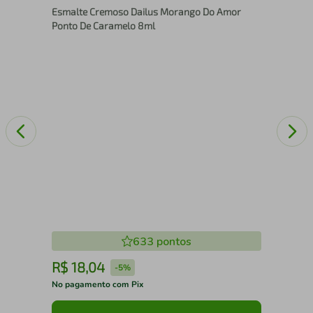
Esmalte Cremoso Dailus Morango Do Amor
Bri
Ponto De Caramelo 8ml
633
pontos
R$
18
,
04
R
-
5%
No pagamento com Pix
No 