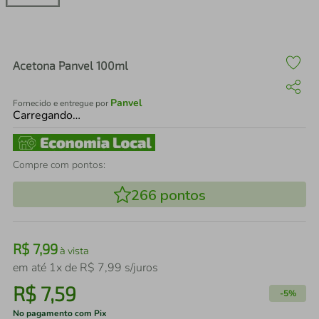
air fryer
4
º
iphone
5
º
Acetona Panvel 100ml
Panvel
Fornecido e entregue por
Carregando…
Compre com pontos:
266
pontos
R$
7
,
99
à vista
em até
1
x de
R$
7
,
99
s/juros
R$
7
,
59
-
5%
No pagamento com Pix