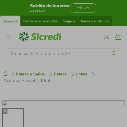
Saldão de inverno
Quero
até 40% off
Shopping
Parcerias e Descontos
Viagens
Imóveis e Veículos
O que você está procurando?
Produtos mais buscados
Beleza e Saúde
Beleza
Unhas
tenis
1
º
Acetona Panvel 100ml
cafeteira
2
º
perfume
3
º