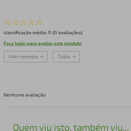
☆
☆
☆
☆
☆
classificação média: 0
(0 avaliações)
Faça login para avaliar este produto
Mais recentes
Todos
Nenhuma avaliação
Quem viu isto, também viu...