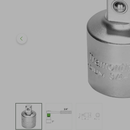
iphone
5
º