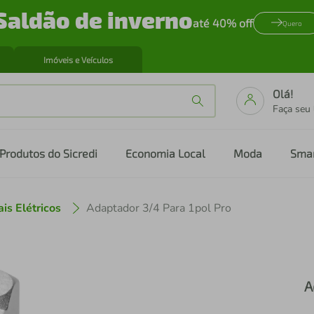
Saldão de inverno
até 40% off
Quero
Imóveis e Veículos
Olá!
Faça seu
Produtos do Sicredi
Economia Local
Moda
Sma
is Elétricos
Adaptador 3/4 Para 1pol Pro
A