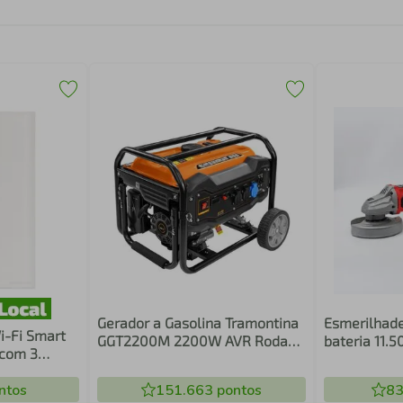
Gerador a Gasolina Tramontina
Esmerilhade
i-Fi Smart
GGT2200M 2200W AVR Rodas
bateria 11.
 com 3
Bivolt
ntos
151.663
pontos
83