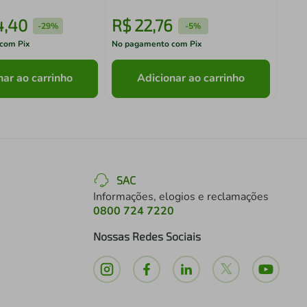
4
,
40
R$
22
,
76
R$
-
29%
-
5%
com Pix
No pagamento com Pix
No pa
nar ao carrinho
Adicionar ao carrinho
SAC
Informações, elogios e reclamações
0800 724 7220
Nossas Redes Sociais