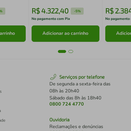
R$
4
.
322
,
40
R$
2
.
38
%
-
5%
No pagamento com Pix
No pagamento 
arrinho
Adicionar ao carrinho
Adicio
Serviços por telefone
De segunda a sexta-feira das
08h às 20h40
s
Sábado das 8h às 18h40
0800 724 4770
a
Ouvidoria
dade
Reclamações e denúncias