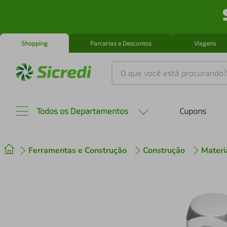
Shopping
Parcerias e Descontos
Viagens
O que você está procurando?
Produtos mais buscados
Todos os Departamentos
Cupons
tenis
1
º
Ferramentas e Construção
Construção
Materia
cafeteira
2
º
perfume
3
º
air fryer
4
º