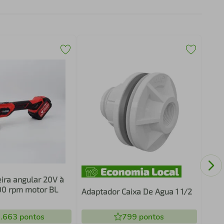
Adap
ira angular 20V à
500 rpm motor BL
Adaptador Caixa De Agua 1 1/2
.663
pontos
799
pontos