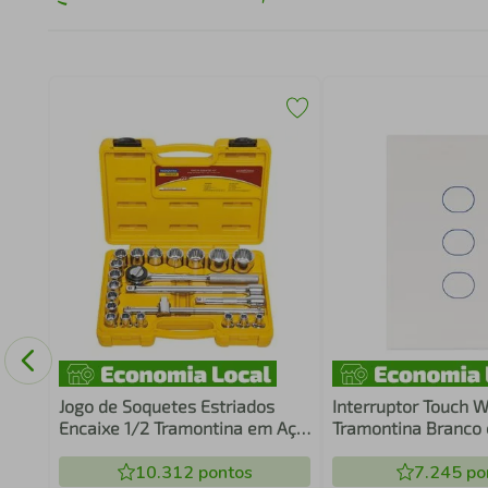
Jogo de Soquetes Estriados
Interruptor Touch W
Encaixe 1/2 Tramontina em Aço
Tramontina Branco
Cromo Vanádio e Maleta 22
Canais
Peças
10.312
pontos
7.245
po