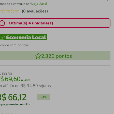
Loja Justi
rnecido e entregue por
☆
☆
☆
☆
☆
(0 avaliações)
Última(s) 4 unidade(s)
ompre com pontos:
2.320
pontos
$
100
,
80
R$
69
,
60
à vista
m até
2
x de
R$
34
,
80
s/juros
R$
66
,
12
-
34%
 pagamento com Pix