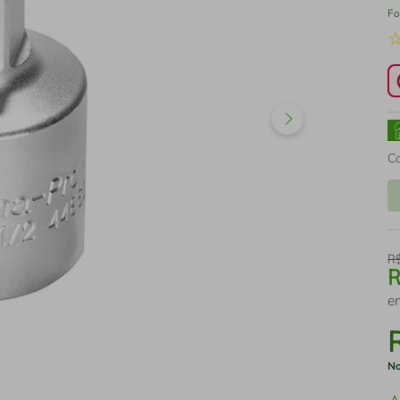
Fo
C
R
e
No