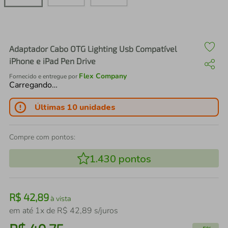
air fryer
4
º
iphone
5
º
Adaptador Cabo OTG Lighting Usb Compatível
iPhone e iPad Pen Drive
Flex Company
Fornecido e entregue por
Carregando…
Últimas 10 unidades
Compre com pontos:
1.430
pontos
R$
42
,
89
à vista
em até
1
x de
R$
42
,
89
s/juros