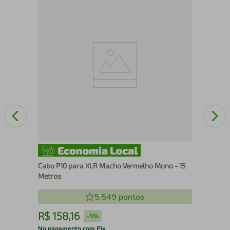
50
Cab
Cabo P10 para XLR Macho Vermelho Mono - 15
Metros
5.549
pontos
R$
158
,
16
R
-
5%
No pagamento com Pix
No 