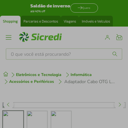
Saldão de inverno
Quero
até 40% off
Shopping
Parcerias e Descontos
Viagens
Imóveis e Veículos
O que você está procurando?
Produtos mais buscados
Eletrônicos e Tecnologia
Informática
tenis
1
º
Adaptador Cabo OTG Lighting Usb Compatível iPhone e iPad Pen Drive
Acessórios e Periféricos
cafeteira
2
º
perfume
3
º