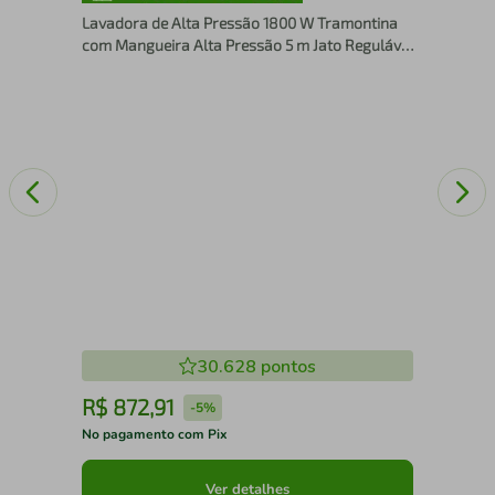
Lavadora de Alta Pressão 1800 W Tramontina
com Mangueira Alta Pressão 5 m Jato Regulável
1900 psi
30.628
pontos
R$
872
,
91
R
-
5%
No pagamento com Pix
No 
Ver detalhes