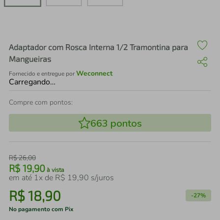
air fryer
4
º
iphone
5
º
Adaptador com Rosca Interna 1/2 Tramontina para
Mangueiras
Weconnect
Fornecido e entregue por
Carregando…
Compre com pontos:
663
pontos
R$
26
,
00
R$
19
,
90
à vista
em até
1
x de
R$
19
,
90
s/juros
R$
18
,
90
-
27%
No pagamento com Pix