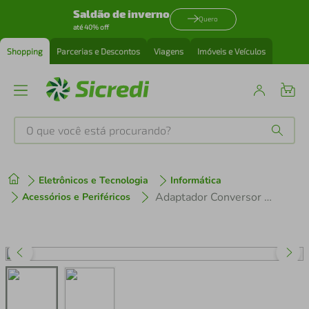
Saldão de inverno
Quero
até 40% off
Shopping
Parcerias e Descontos
Viagens
Imóveis e Veículos
O que você está procurando?
Produtos mais buscados
Eletrônicos e Tecnologia
Informática
tenis
1
º
Adaptador Conversor USB 3.1 Type C Thunderbolt 3.0 x HDMI USB 3 Tipo C
Acessórios e Periféricos
cafeteira
2
º
perfume
3
º