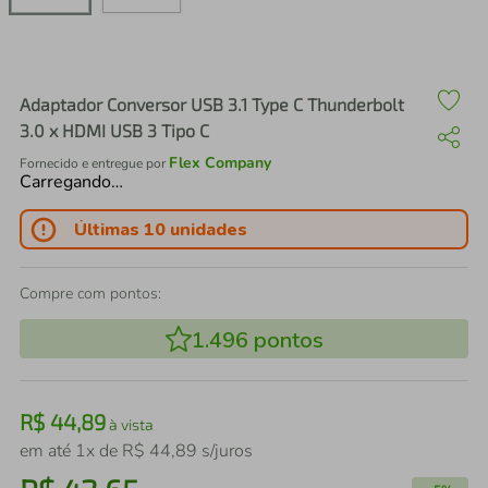
air fryer
4
º
iphone
5
º
Adaptador Conversor USB 3.1 Type C Thunderbolt
3.0 x HDMI USB 3 Tipo C
Flex Company
Fornecido e entregue por
Carregando…
Últimas 10 unidades
Compre com pontos:
1.496
pontos
R$
44
,
89
à vista
em até
1
x de
R$
44
,
89
s/juros