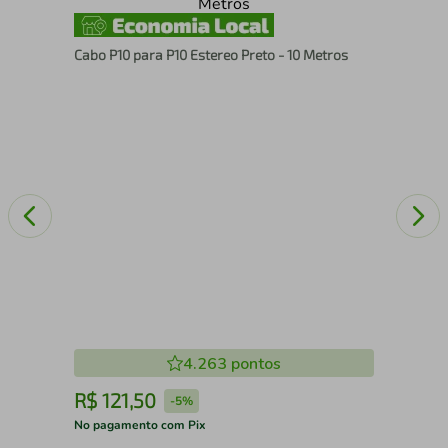
Cab
Cabo P10 para P10 Estereo Preto - 10 Metros
4.263
pontos
R$
121
,
50
R
-
5%
No pagamento com Pix
No 