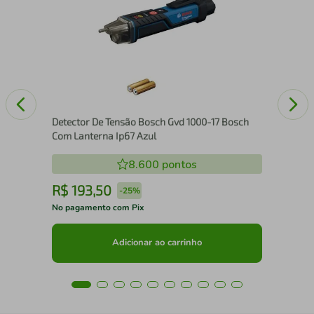
Red
Detector De Tensão Bosch Gvd 1000-17 Bosch
Com Lanterna Ip67 Azul
8.600
pontos
R$
193
,
50
R
-
25%
No pagamento com Pix
No 
Adicionar ao carrinho