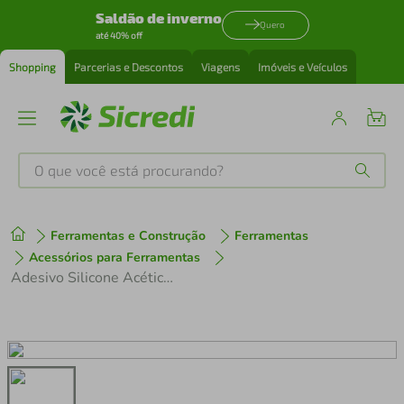
Saldão de inverno
Quero
até 40% off
Shopping
Parcerias e Descontos
Viagens
Imóveis e Veículos
O que você está procurando?
Produtos mais buscados
Ferramentas e Construção
Ferramentas
tenis
1
º
Acessórios para Ferramentas
Adesivo Silicone Acético 50G Incolor Mundial Prime
cafeteira
2
º
perfume
3
º