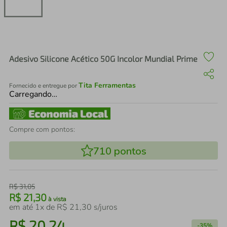
air fryer
4
º
iphone
5
º
Adesivo Silicone Acético 50G Incolor Mundial Prime
Tita Ferramentas
Fornecido e entregue por
Carregando…
Compre com pontos:
710
pontos
R$
31
,
05
R$
21
,
30
à vista
em até
1
x de
R$
21
,
30
s/juros
R$
20
,
24
-
35%