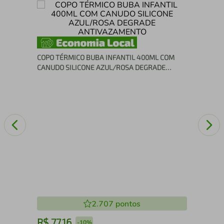
za
Bol
COPO TÉRMICO BUBA INFANTIL 400ML COM
CANUDO SILICONE AZUL/ROSA DEGRADE
ANTIVAZAMENTO
2.707
pontos
R$
77
,
16
R
-
10%