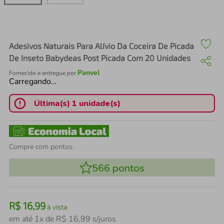
air fryer
4
º
iphone
5
º
Adesivos Naturais Para Alívio Da Coceira De Picada
De Inseto Babydeas Post Picada Com 20 Unidades
Panvel
Fornecido e entregue por
Carregando…
Última(s) 1 unidade(s)
Compre com pontos:
566
pontos
R$
16
,
99
à vista
em até
1
x de
R$
16
,
99
s/juros