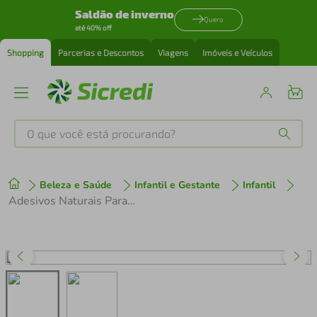
Saldão de inverno
Quero
até 40% off
Shopping
Parcerias e Descontos
Viagens
Imóveis e Veículos
O que você está procurando?
Produtos mais buscados
Beleza e Saúde
Infantil e Gestante
Infantil
tenis
1
º
Adesivos Naturais Para Alívio Da Coceira De Picada De Inseto Babydeas Post Picada Com 20 Unidades
cafeteira
2
º
perfume
3
º