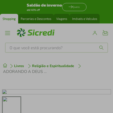
Saldão de inverno
Quero
até 40% off
Shopping
Parcerias e Descontos
Viagens
Imóveis e Veículos
O que você está procurando?
Produtos mais buscados
Livros
Religião e Espiritualidade
tenis
1
º
ADORANDO A DEUS COM A SUA VIDA
cafeteira
2
º
perfume
3
º