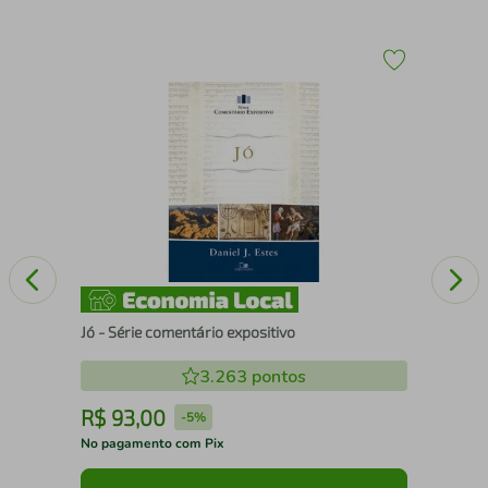
O a
Jó - Série comentário expositivo
3.263
pontos
R$
93
,
00
R
-
5%
No pagamento com Pix
No 