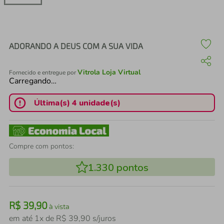
air fryer
4
º
iphone
5
º
ADORANDO A DEUS COM A SUA VIDA
Vitrola Loja Virtual
Fornecido e entregue por
Carregando…
Última(s) 4 unidade(s)
Compre com pontos:
1.330
pontos
R$
39
,
90
à vista
em até
1
x de
R$
39
,
90
s/juros