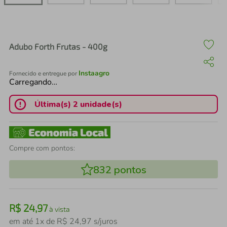
air fryer
4
º
iphone
5
º
Adubo Forth Frutas - 400g
Instaagro
Fornecido e entregue por
Carregando…
Última(s) 2 unidade(s)
Compre com pontos:
832
pontos
R$
24
,
97
à vista
em até
1
x de
R$
24
,
97
s/juros