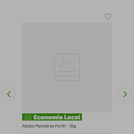
nte
Ins
Adubo Palmeiras Forth - 3kg