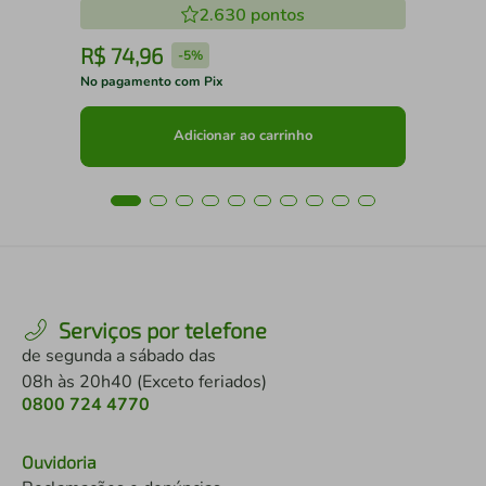
2.630
pontos
R$
74
,
96
R
-
5%
No pagamento com Pix
No 
Adicionar ao carrinho
Serviços por telefone
de segunda a sábado das
08h às 20h40 (Exceto feriados)
0800 724 4770
Ouvidoria