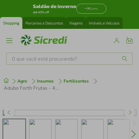
Saldão de inverno
Quero
até 40% off
Shopping
Parcerias e Descontos
Viagens
Imóveis e Veículos
O que você está procurando?
Produtos mais buscados
Agro
Insumos
Fertilizantes
tenis
1
º
Adubo Forth Frutas - 400g
cafeteira
2
º
perfume
3
º