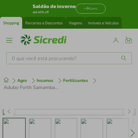
Saldão de inverno
Quero
até 40% off
Shopping
Parcerias e Descontos
Viagens
Imóveis e Veículos
O que você está procurando?
Produtos mais buscados
Agro
Insumos
Fertilizantes
tenis
1
º
Adubo Forth Samambaias - 400g
cafeteira
2
º
perfume
3
º