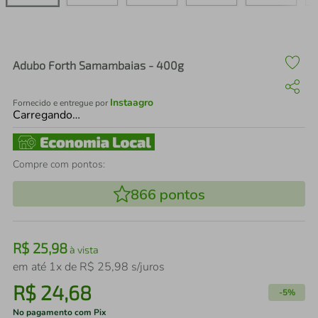
air fryer
4
º
iphone
5
º
Adubo Forth Samambaias - 400g
Instaagro
Fornecido e entregue por
Carregando…
Compre com pontos:
866
pontos
R$
25
,
98
à vista
em até
1
x de
R$
25
,
98
s/juros
R$
24
,
68
-
5%
No pagamento com Pix