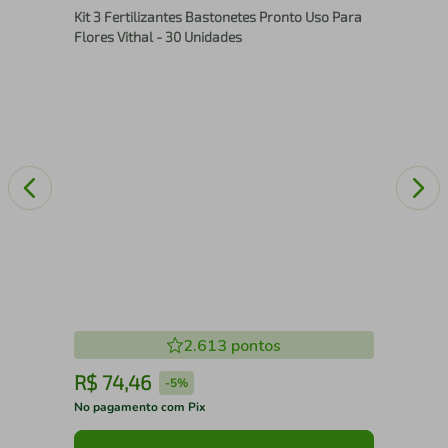
Kit 3 Fertilizantes Bastonetes Pronto Uso Para
25
Flores Vithal - 30 Unidades
2.613
pontos
R$
74
,
46
R
-
5%
No pagamento com Pix
No 