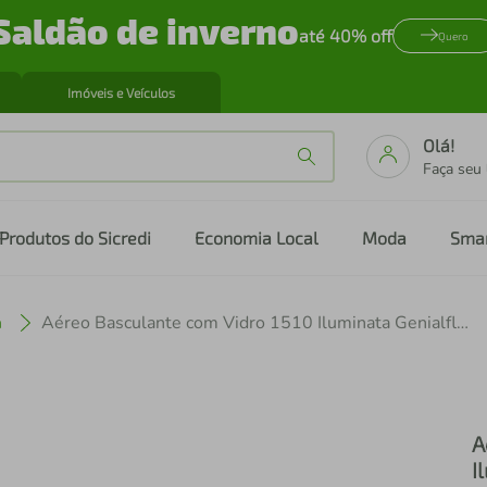
Saldão de inverno
até 40% off
Quero
Imóveis e Veículos
Olá!
Faça seu
Produtos do Sicredi
Economia Local
Moda
Sma
a
Aéreo Basculante com Vidro 1510 Iluminata Genialflex Branco e Ébano
A
I