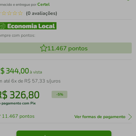
Certel
rnecido e entregue por
☆
☆
☆
☆
☆
(0 avaliações)
ompre com pontos:
11.467
pontos
R$
344
,
00
à vista
m até
6
x de
R$
57
,
33
s/juros
R$
326
,
80
-
5%
 pagamento com Pix
11.467
pontos
Ver formas de pagamento