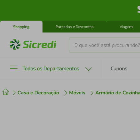
Shopping
Parcerias e Descontos
Viagens
O que você está procurando?
Produtos mais buscados
Todos os Departamentos
Cupons
tenis
1
º
Casa e Decoração
Móveis
Armário de Cozinh
cafeteira
2
º
perfume
3
º
air fryer
4
º