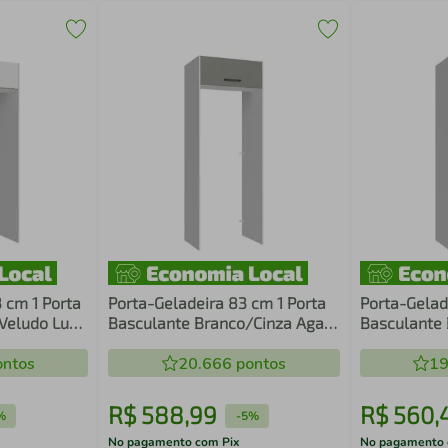
 cm 1 Porta
Porta-Geladeira 83 cm 1 Porta
Porta-Gelad
Veludo Lux
Basculante Branco/Cinza Agata
Basculante 
Madesa
Stella Mad
ntos
20.666
pontos
19
R$
588
,
99
R$
560
,
%
-
5%
No pagamento com Pix
No pagamento 