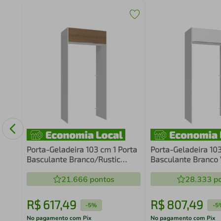
so
Porta-Geladeira 103 cm 1 Porta
Porta-Geladeira 103
Basculante Branco/Rustic
Basculante Branco 
Stella Madesa
Madesa
21.666
pontos
28.333
po
R$
617
,
49
R$
807
,
49
-
5%
-
5
No pagamento com Pix
No pagamento com Pix