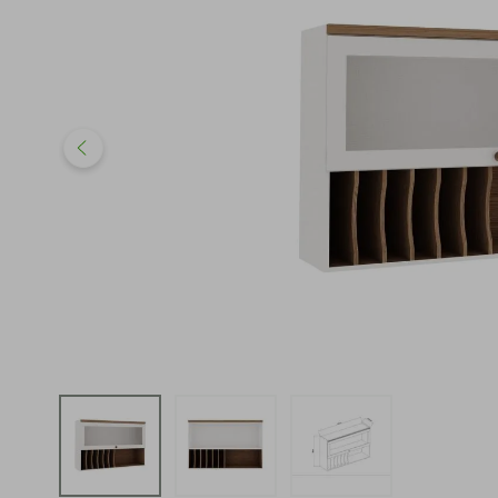
iphone
5
º