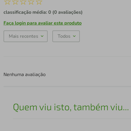
☆
☆
☆
☆
☆
classificação média: 0
(0 avaliações)
Faça login para avaliar este produto
Mais recentes
Todos
Nenhuma avaliação
Quem viu isto, também viu...