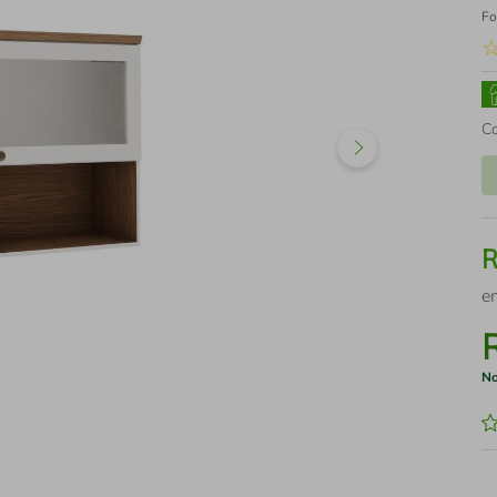
Fo
C
e
No