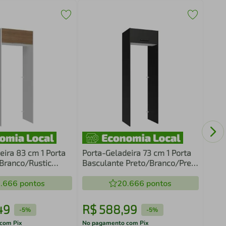
Pane
Nich
eira 83 cm 1 Porta
Porta-Geladeira 73 cm 1 Porta
Branco/Rustic
Basculante Preto/Branco/Preto
esa
Agata Madesa
.666
pontos
20.666
pontos
49
R$
588
,
99
R$
-
5%
-
5%
com Pix
No pagamento com Pix
No pa