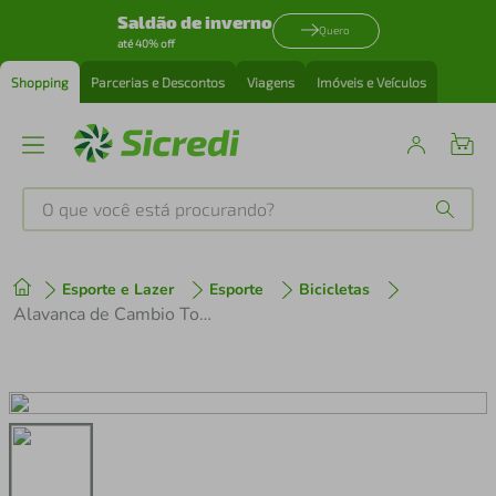
Saldão de inverno
Quero
até 40% off
Shopping
Parcerias e Descontos
Viagens
Imóveis e Veículos
O que você está procurando?
Produtos mais buscados
Esporte e Lazer
Esporte
Bicicletas
tenis
1
º
Alavanca de Cambio Tourney SL-TX30 com cabos 21 Marchas par Trocador
cafeteira
2
º
perfume
3
º