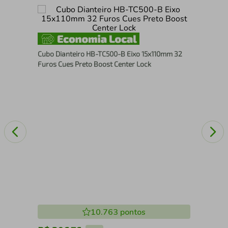
Bic
Nyl
Cubo Dianteiro HB-TC500-B Eixo 15x110mm 32
Furos Cues Preto Boost Center Lock
10.763
pontos