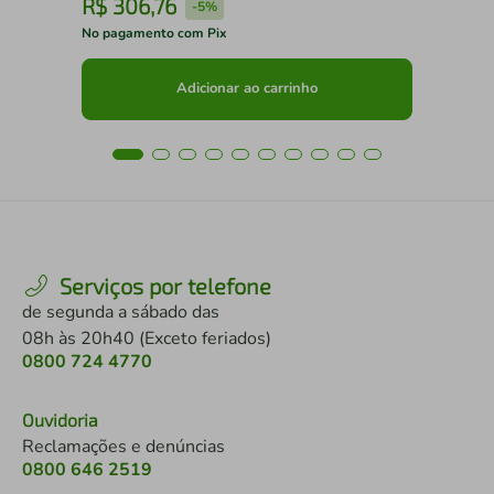
R$
306
,
76
R
-
5%
No pagamento com Pix
No 
Adicionar ao carrinho
Serviços por telefone
de segunda a sábado das
08h às 20h40 (Exceto feriados)
0800 724 4770
Ouvidoria
Reclamações e denúncias
0800 646 2519