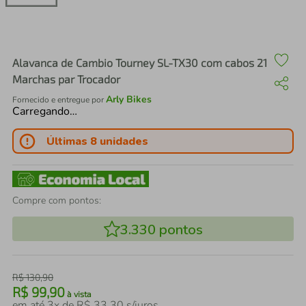
air fryer
4
º
iphone
5
º
Alavanca de Cambio Tourney SL-TX30 com cabos 21
Marchas par Trocador
Arly Bikes
Fornecido e entregue por
Carregando…
Últimas 8 unidades
Compre com pontos:
3.330
pontos
R$
130
,
90
R$
99
,
90
à vista
em até
3
x de
R$
33
,
30
s/juros