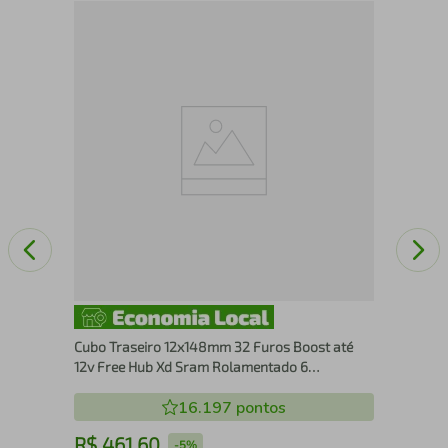
Câm
Gr
Cubo Traseiro 12x148mm 32 Furos Boost até
12v Free Hub Xd Sram Rolamentado 6
Parafusos
16.197
pontos
R$
461
,
60
R
-
5%