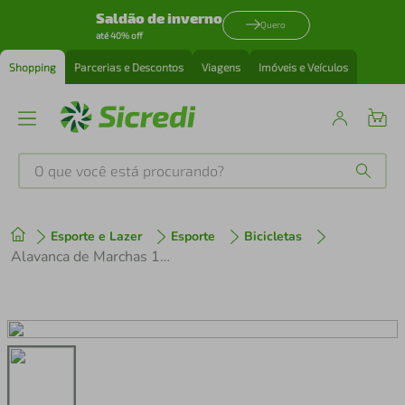
Saldão de inverno
Quero
até 40% off
Shopping
Parcerias e Descontos
Viagens
Imóveis e Veículos
O que você está procurando?
Produtos mais buscados
Esporte e Lazer
Esporte
Bicicletas
tenis
1
º
Alavanca de Marchas 18 Velocidades SL-M500 sem Maçaneta 2x9v Index com Cabos
cafeteira
2
º
perfume
3
º