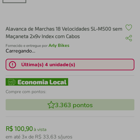
air fryer
4
º
iphone
5
º
Alavanca de Marchas 18 Velocidades SL-M500 sem
Maçaneta 2x9v Index com Cabos
Arly Bikes
Fornecido e entregue por
Carregando…
Última(s) 4 unidade(s)
Compre com pontos:
3.363
pontos
R$
100
,
90
à vista
em até
3
x de
R$
33
,
63
s/juros