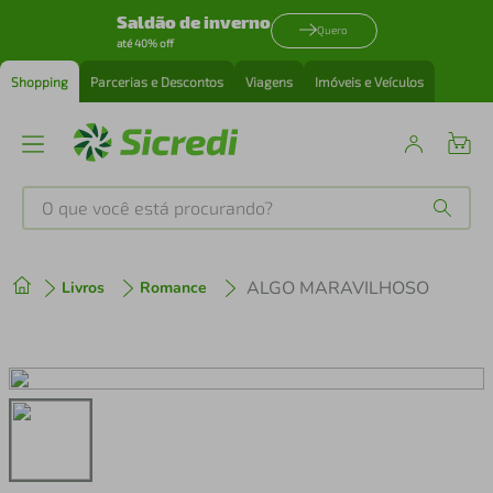
Saldão de inverno
Quero
até 40% off
Shopping
Parcerias e Descontos
Viagens
Imóveis e Veículos
O que você está procurando?
Produtos mais buscados
ALGO MARAVILHOSO
Livros
Romance
tenis
1
º
cafeteira
2
º
perfume
3
º