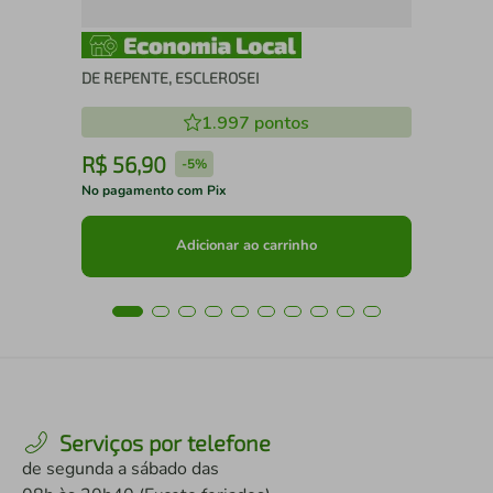
DE REPENTE, ESCLEROSEI
1.997
pontos
R$
56
,
90
R
-
5%
No pagamento com Pix
No 
Adicionar ao carrinho
Serviços por telefone
de segunda a sábado das