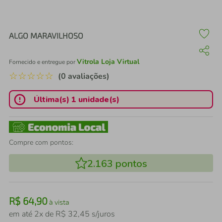
air fryer
4
º
iphone
5
º
ALGO MARAVILHOSO
Vitrola Loja Virtual
Fornecido e entregue por
☆
☆
☆
☆
☆
(0 avaliações)
Última(s) 1 unidade(s)
Compre com pontos:
2.163
pontos
R$
64
,
90
à vista
em até
2
x de
R$
32
,
45
s/juros