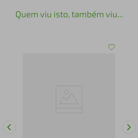
Quem viu isto, também viu...
O C