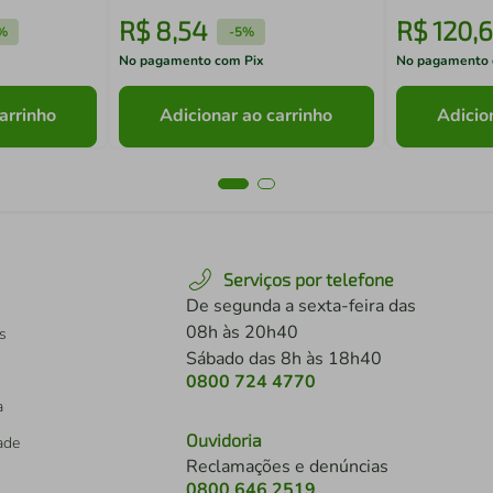
R$
8
,
54
R$
120
,
6
%
-
5%
No pagamento com Pix
No pagamento 
arrinho
Adicionar ao carrinho
Adicio
Serviços por telefone
De segunda a sexta-feira das
08h às 20h40
s
Sábado das 8h às 18h40
0800 724 4770
a
Ouvidoria
dade
Reclamações e denúncias
0800 646 2519