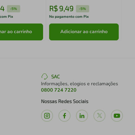
4
R$
9
,
49
R$
-
5%
-
5%
com Pix
No pagamento com Pix
No pa
nar ao carrinho
Adicionar ao carrinho
SAC
Informações, elogios e reclamações
0800 724 7220
Nossas Redes Sociais