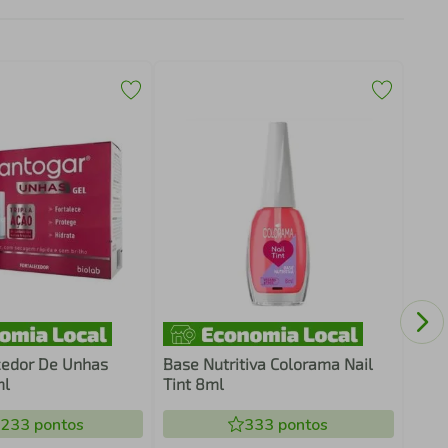
Esma
Duo 
Perf
cedor De Unhas
Base Nutritiva Colorama Nail
ml
Tint 8ml
.233
pontos
333
pontos