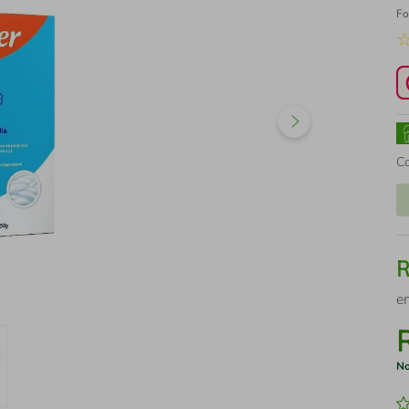
Fo
C
e
No