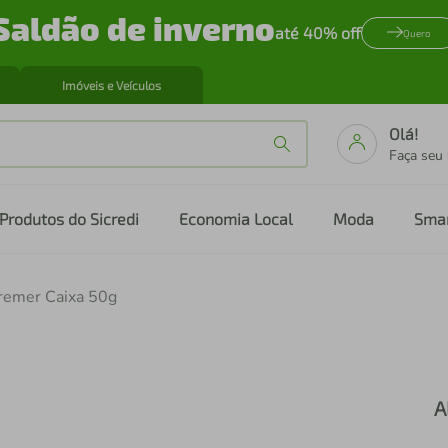
Saldão de inverno
até 40% off
Quero
Imóveis e Veículos
Olá!
Faça seu
Produtos do Sicredi
Economia Local
Moda
Sma
remer Caixa 50g
A