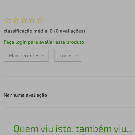
☆
☆
☆
☆
☆
classificação média: 0
(0 avaliações)
Faça login para avaliar este produto
Mais recentes
Todos
Nenhuma avaliação
Quem viu isto, também viu...