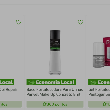
pi Repair
Base Fortalecedora Para Unhas
Gel Fortale
Panvel Make Up Concreto 8ml
Pantogar 5
ntos
300
pontos
4