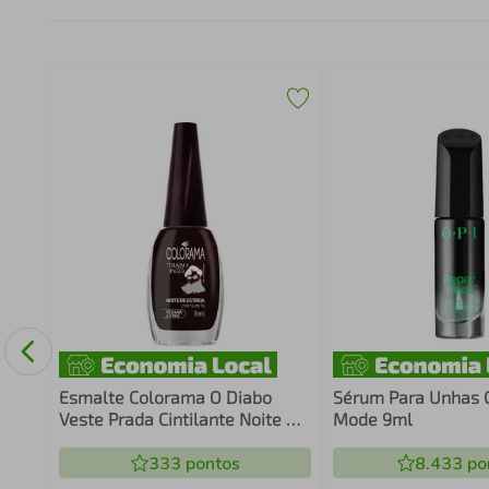
Esmalte Colorama O Diabo
Sérum Para Unhas O
Veste Prada Cintilante Noite De
Mode 9ml
Estreia 8ml
333
pontos
8.433
po