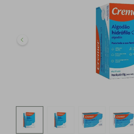
iphone
5
º