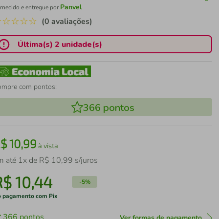
Panvel
rnecido e entregue por
☆
☆
☆
☆
☆
(0 avaliações)
Última(s) 2 unidade(s)
ompre com pontos:
366
pontos
R$
10
,
99
à vista
m até
1
x de
R$
10
,
99
s/juros
R$
10
,
44
-
5%
 pagamento com Pix
366
pontos
Ver formas de pagamento