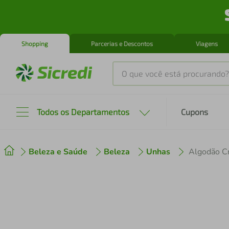
Shopping
Parcerias e Descontos
Viagens
O que você está procurando?
Produtos mais buscados
Todos os Departamentos
Cupons
tenis
1
º
Beleza e Saúde
Beleza
Unhas
Algodão C
cafeteira
2
º
perfume
3
º
air fryer
4
º