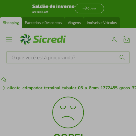
Saldão de inverno
Quero
até 40% off
Shopping
Parcerias e Descontos
Viagens
Imóveis e Veículos
O que você está procurando?
Produtos mais buscados
tenis
1
º
alicate-crimpador-terminal-tubular-05-a-8mm-1772455-gross-3
cafeteira
2
º
perfume
3
º