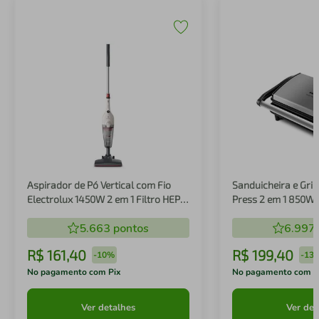
Aspirador de Pó Vertical com Fio
Sanduicheira e Gril
Electrolux 1450W 2 em 1 Filtro HEPA
Press 2 em 1 850W
Branco (STK14B)
5.663
pontos
6.997
R$
161
,
40
R$
199
,
40
-
10%
-
13
No pagamento com Pix
No pagamento com P
Ver detalhes
Ver det