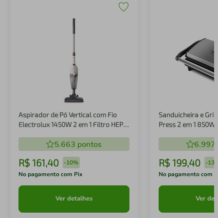
Aspirador de Pó Vertical com Fio
Sanduicheira e Gril
Electrolux 1450W 2 em 1 Filtro HEPA
Press 2 em 1 850W
Branco (STK14B)
5.663
pontos
6.997
R$
161
,
40
R$
199
,
40
-
10%
-
13
No pagamento com Pix
No pagamento com P
Ver detalhes
Ver det