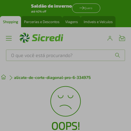
Saldão de inverno
Quero
até 40% off
Shopping
Parcerias e Descontos
Viagens
Imóveis e Veículos
O que você está procurando?
Produtos mais buscados
alicate-de-corte-diagonal-pro-6-334975
tenis
1
º
cafeteira
2
º
perfume
3
º
OOPS!