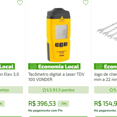
n Elev 3,0
Tacômetro digital a laser TDV
Jogo de cha
100 VONDER
mm a 22 mm
vanádio 10
ntos
13.913
pontos
5
R$
396
,
53
R$
154
,
9
%
-
5%
No pagamento com Pix
No pagamento 