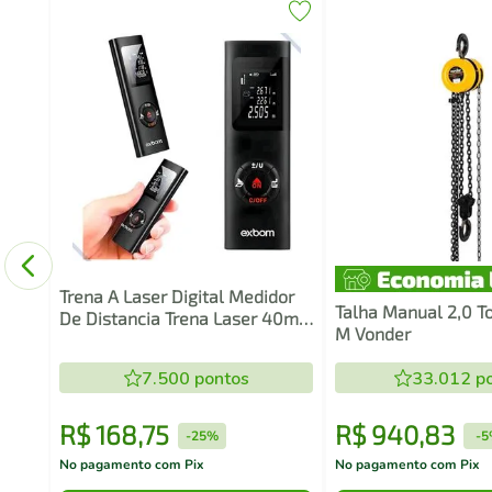
""
3130
Trena A Laser Digital Medidor
Talha Manual 2,0 To
De Distancia Trena Laser 40m -
M Vonder
Exbom
7.500
pontos
33.012
po
R$
168
,
75
R$
940
,
83
-
25%
-
5
No pagamento com Pix
No pagamento com Pix