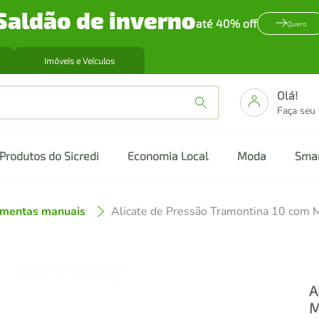
Saldão de inverno
até 40% off
Quero
Imóveis e Veículos
Olá!
Faça seu
Produtos do Sicredi
Economia Local
Moda
Sma
amentas manuais
A
M