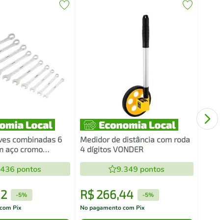
Jogo
mult
ves combinadas 6
Medidor de distância com roda
 aço cromo
4 dígitos VONDER
 peças VONDER
.436
pontos
9.349
pontos
2
R$
266
,
44
R$
-
5%
-
5%
com Pix
No pagamento com Pix
No pa