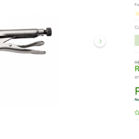
Fo
C
R
e
No