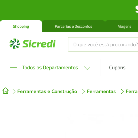
Shopping
Parcerias e Descontos
Viagens
O que você está procurando?
Produtos mais buscados
Todos os Departamentos
Cupons
tenis
1
º
Ferramentas e Construção
Ferramentas
Ferr
cafeteira
2
º
perfume
3
º
air fryer
4
º