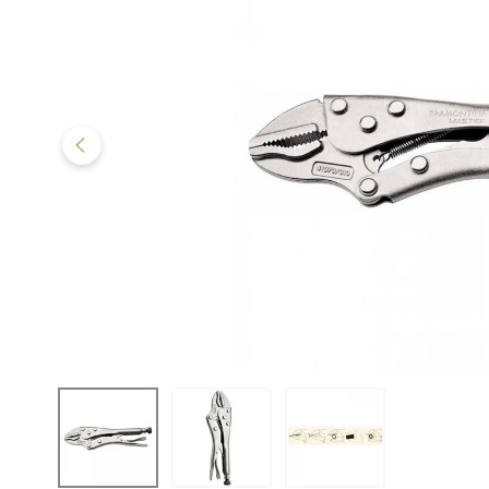
iphone
5
º