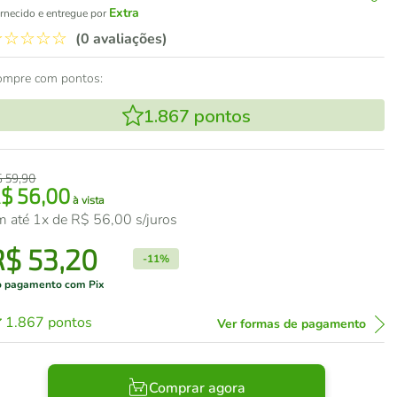
Extra
rnecido e entregue por
☆
☆
☆
☆
☆
(0 avaliações)
ompre com pontos:
1.867
pontos
$
59
,
90
R$
56
,
00
à vista
m até
1
x de
R$
56
,
00
s/juros
R$
53
,
20
-
11%
 pagamento com Pix
1.867
pontos
Ver formas de pagamento
Comprar agora