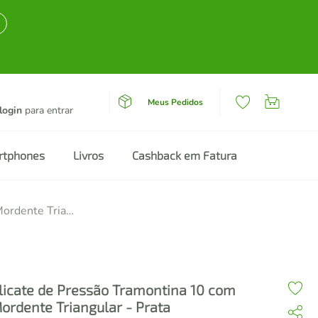
Meus Pedidos
login
para entrar
rtphones
Livros
Cashback em Fatura
Alicate de Pressão Tramontina 10 com Mordente Triangular - Prata
licate de Pressão Tramontina 10 com
ordente Triangular - Prata