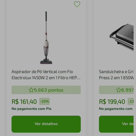
Aspirador de Pó Vertical com Fio
Sanduicheira e Gril
Electrolux 1450W 2 em 1 Filtro HEPA
Press 2 em 1 850W
Branco (STK14B)
5.663
pontos
6.997
R$
161
,
40
R$
199
,
40
-
10%
-
13
No pagamento com Pix
No pagamento com P
Ver detalhes
Ver det