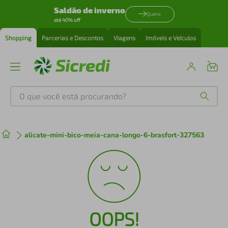
Saldão de inverno
Quero
até 40% off
Shopping
Parcerias e Descontos
Viagens
Imóveis e Veículos
O que você está procurando?
Produtos mais buscados
alicate-mini-bico-meia-cana-longo-6-brasfort-327563
tenis
1
º
cafeteira
2
º
perfume
3
º
OOPS!