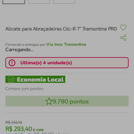
air fryer
4
º
iphone
5
º
Alicate para Abraçadeiras Clic-R 7’’ Tramontina PRO
Via Inox Tramontina
Fornecido e entregue por
Carregando…
Última(s) 4 unidade(s)
Compre com pontos:
9.780
pontos
R$
312
,
13
R$
293
,
40
à vista