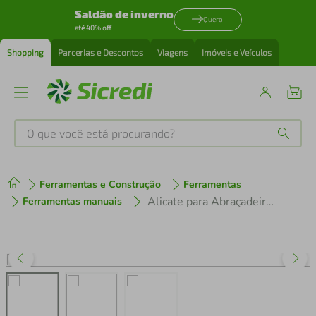
Saldão de inverno
Quero
até 40% off
Shopping
Parcerias e Descontos
Viagens
Imóveis e Veículos
O que você está procurando?
Produtos mais buscados
Ferramentas e Construção
Ferramentas
tenis
1
º
Alicate para Abraçadeiras Clic-R 7’’ Tramontina PRO
Ferramentas manuais
cafeteira
2
º
perfume
3
º