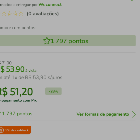
Weconnect
rnecido e entregue por
☆
☆
☆
☆
☆
(0 avaliações)
ompre com pontos:
1.797
pontos
$
71
,
00
R$
53
,
90
à vista
m até
1
x de
R$
53
,
90
s/juros
R$
51
,
20
-
28%
 pagamento com Pix
1.797
pontos
Ver formas de pagamento
5
% de cashback