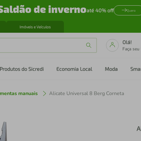
Saldão de inverno
até 40% off
Quero
Imóveis e Veículos
Olá!
Faça seu
Produtos do Sicredi
Economia Local
Moda
Sma
amentas manuais
Alicate Universal 8 Berg Corneta
A