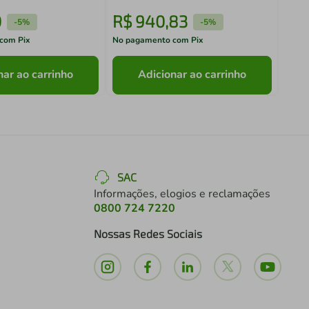
0
R$
940
,
83
R$
-
5%
-
5%
com Pix
No pagamento com Pix
No pa
nar ao carrinho
Adicionar ao carrinho
SAC
Informações, elogios e reclamações
0800 724 7220
Nossas Redes Sociais