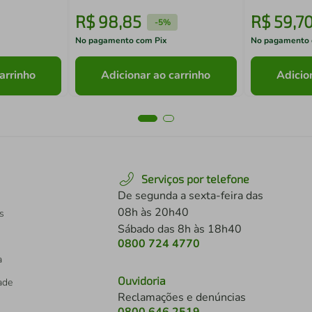
R$
98
,
85
R$
59
,
7
-
5%
No pagamento com Pix
No pagamento 
arrinho
Adicionar ao carrinho
Adicio
Serviços por telefone
De segunda a sexta-feira das
08h às 20h40
s
Sábado das 8h às 18h40
0800 724 4770
a
Ouvidoria
dade
Reclamações e denúncias