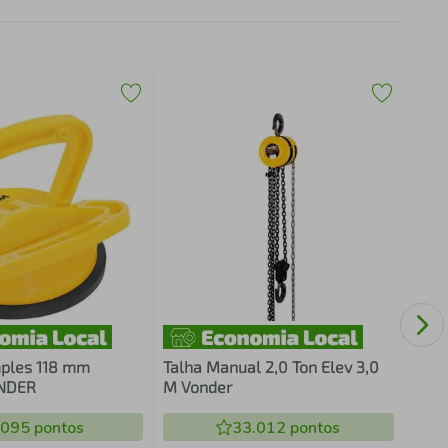
Saca
Vond
mples 118 mm
Talha Manual 2,0 Ton Elev 3,0
ONDER
M Vonder
.095
pontos
33.012
pontos