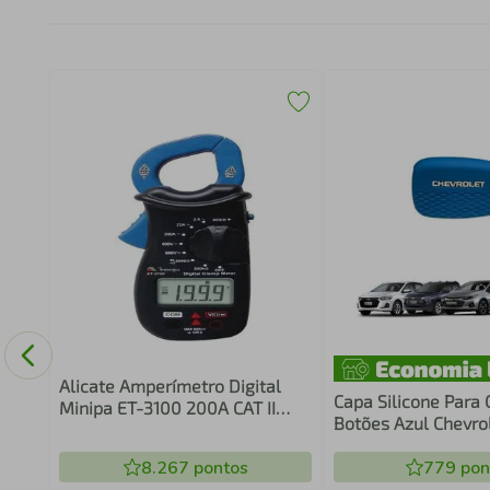
-
tor
Alicate Amperímetro Digital
Capa Silicone Para 
Minipa ET-3100 200A CAT II
Botões Azul Chevro
600V
8.267
pontos
779
pon