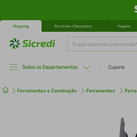
Shopping
Parcerias e Descontos
Viagens
O que você está procurando?
Produtos mais buscados
Todos os Departamentos
Cupons
tenis
1
º
Ferramentas e Construção
Ferramentas
Ferr
cafeteira
2
º
perfume
3
º
air fryer
4
º