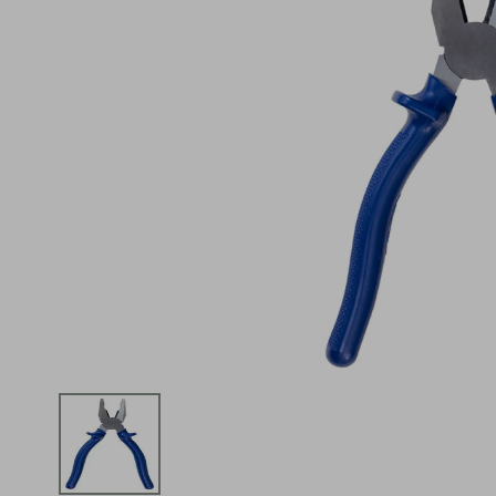
iphone
5
º