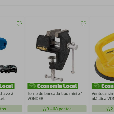
Chave 2
Torno de bancada tipo mini 2"
Ventosa si
let
VONDER
plástica V
tos
3.468
pontos
2