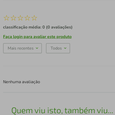
☆
☆
☆
☆
☆
classificação média: 0
(0 avaliações)
Faça login para avaliar este produto
Mais recentes
Todos
Nenhuma avaliação
Quem viu isto, também viu...