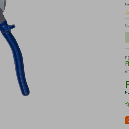
Fo
C
R
e
No