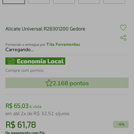
air fryer
4
º
iphone
5
º
Alicate Universal R28301200 Gedore
Tita Ferramentas
Fornecido e entregue por
Carregando…
Compre com pontos:
2.168
pontos
R$
65
,
03
à vista
em até
2
x de
R$
32
,
51
s/juros
R$
61
,
78
-
5%
No pagamento com Pix