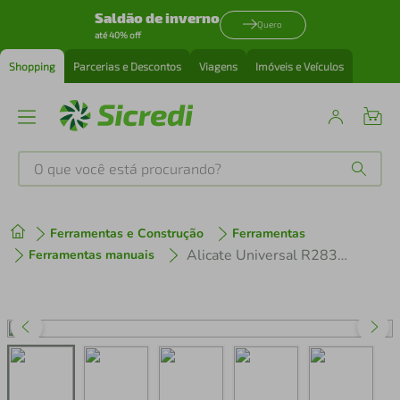
Saldão de inverno
Quero
até 40% off
Shopping
Parcerias e Descontos
Viagens
Imóveis e Veículos
O que você está procurando?
Produtos mais buscados
Ferramentas e Construção
Ferramentas
tenis
1
º
Alicate Universal R28301200 Gedore
Ferramentas manuais
cafeteira
2
º
perfume
3
º