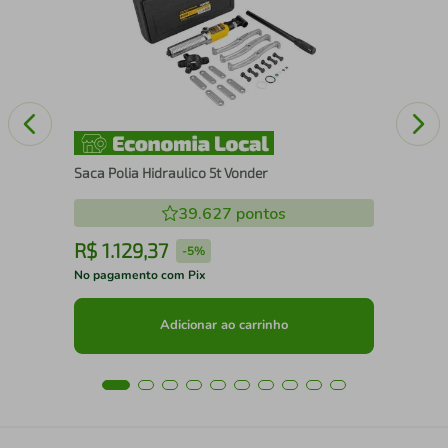
gua
Cha
Tra
Saca Polia Hidraulico 5t Vonder
39.627
pontos
R$
1
.
129
,
37
R
-
5%
No pagamento com Pix
No 
Adicionar ao carrinho