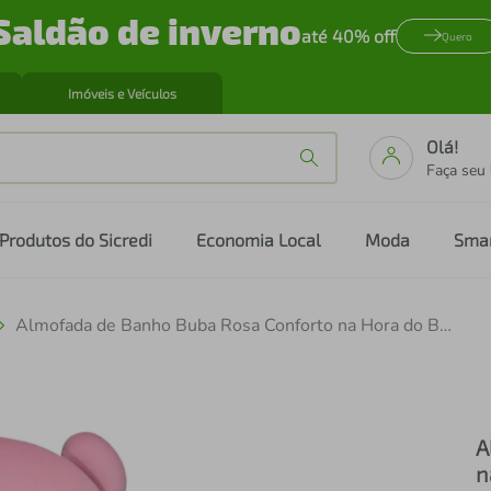
Saldão de inverno
até 40% off
Quero
Imóveis e Veículos
Olá!
Faça seu
Produtos do Sicredi
Economia Local
Moda
Sma
Almofada de Banho Buba Rosa Conforto na Hora do Banho
A
n