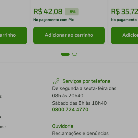
R$
42
,
08
R$
35
,
72
-
5%
No pagamento com Pix
No pagamento 
arrinho
Adicionar ao carrinho
Adicio
Serviços por telefone
De segunda a sexta-feira das
08h às 20h40
s
Sábado das 8h às 18h40
0800 724 4770
a
Ouvidoria
dade
Reclamações e denúncias