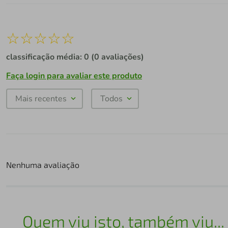
☆
☆
☆
☆
☆
classificação média: 0
(0 avaliações)
Faça login para avaliar este produto
Mais recentes
Todos
Nenhuma avaliação
Quem viu isto, também viu...