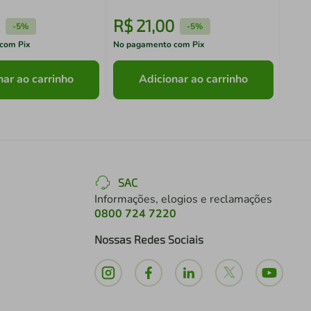
R$
21
,
00
R$
-
5%
-
5%
com Pix
No pagamento com Pix
No pa
nar ao carrinho
Adicionar ao carrinho
SAC
Informações, elogios e reclamações
0800 724 7220
Nossas Redes Sociais