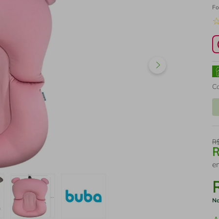
Fo
C
R
e
No