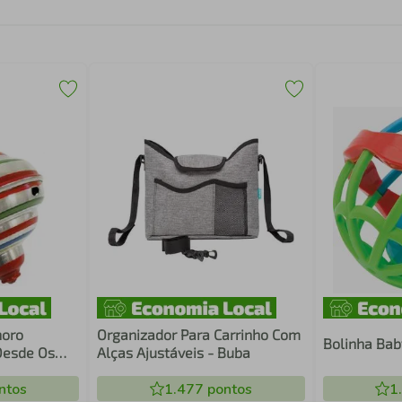
noro
Organizador Para Carrinho Com
Bolinha Bab
Desde Os
Alças Ajustáveis - Buba
ntos
1.477
pontos
1