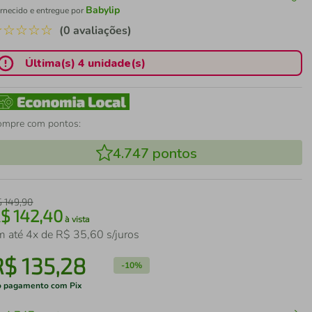
Babylip
rnecido e entregue por
☆
☆
☆
☆
☆
(0 avaliações)
Última(s) 4 unidade(s)
ompre com pontos:
4.747
pontos
$
149
,
90
R$
142
,
40
à vista
m até
4
x de
R$
35
,
60
s/juros
R$
135
,
28
-
10%
 pagamento com Pix