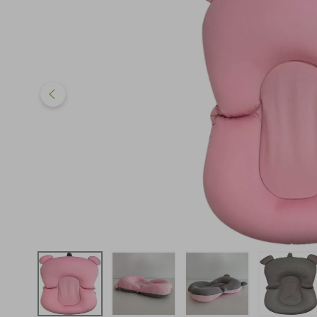
iphone
5
º