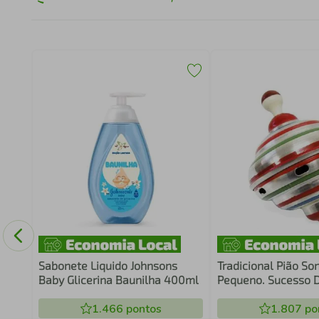
ção
go
Sabonete Liquido Johnsons
Tradicional Pião So
Baby Glicerina Baunilha 400ml
Pequeno. Sucesso 
Anos 80 - IMC
1.466
pontos
1.807
po