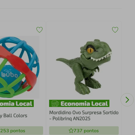
Hape
Xali
Mordidino Ovo Surpresa Sortido
y Ball Colors
- Polibrinq AN2025
.253
pontos
737
pontos