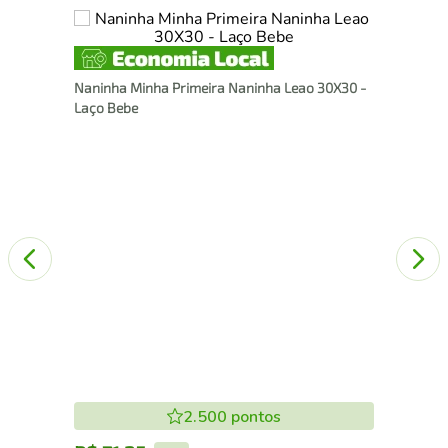
Pat
Naninha Minha Primeira Naninha Leao 30X30 -
Zip
Laço Bebe
2.500
pontos