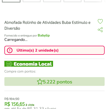
air fryer
4
º
iphone
5
º
Almofada Rolinho de Atividades Buba Estímulo e
Diversão
Babylip
Fornecido e entregue por
Carregando…
Última(s) 2 unidade(s)
Compre com pontos:
5.222
pontos
R$
164
,
90
R$
156
,
65
à vista
em até
5
x de
R$
31
,
33
s/juros