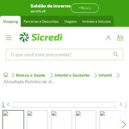
Saldão de inverno
Quero
até 40% off
Shopping
Parcerias e Descontos
Viagens
Imóveis e Veículos
O que você está procurando?
Produtos mais buscados
Beleza e Saúde
Infantil e Gestante
Infantil
tenis
1
º
Almofada Rolinho de Atividades Buba Estímulo e Diversão
cafeteira
2
º
perfume
3
º