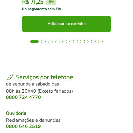
R$
71
,
25
R
-
5%
No pagamento com Pix
No 
Adicionar ao carrinho
Serviços por telefone
de segunda a sábado das
08h às 20h40 (Exceto feriados)
0800 724 4770
Ouvidoria
Reclamações e denúncias
0800 646 2519