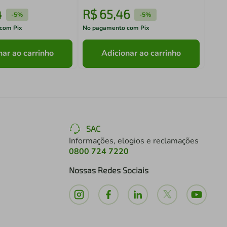
4
R$
65
,
46
R$
-
5%
-
5%
com Pix
No pagamento com Pix
No pa
nar ao carrinho
Adicionar ao carrinho
SAC
Informações, elogios e reclamações
0800 724 7220
Nossas Redes Sociais