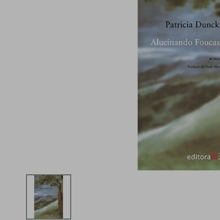
iphone
5
º