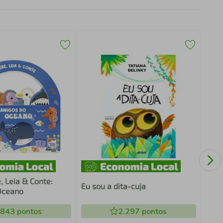
Na c
, Leia & Conte:
Eu sou a dita-cuja
Oceano
.843
pontos
2.297
pontos