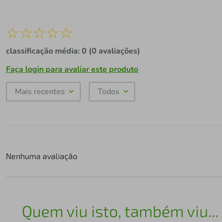
☆
☆
☆
☆
☆
classificação média: 0
(0 avaliações)
Faça login para avaliar este produto
Mais recentes
Todos
Nenhuma avaliação
Quem viu isto, também viu...