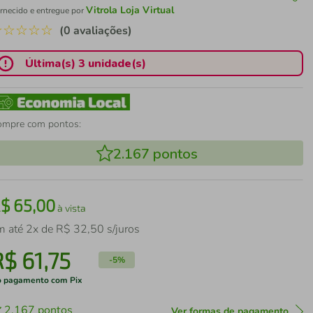
Vitrola Loja Virtual
rnecido e entregue por
☆
☆
☆
☆
☆
(0 avaliações)
Última(s) 3 unidade(s)
ompre com pontos:
2.167
pontos
R$
65
,
00
à vista
m até
2
x de
R$
32
,
50
s/juros
R$
61
,
75
-
5%
 pagamento com Pix
2.167
pontos
Ver formas de pagamento