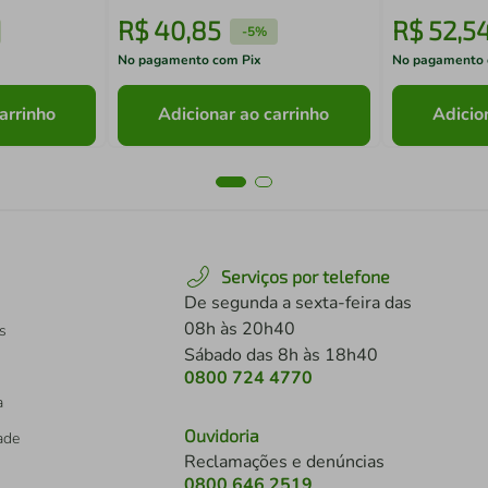
R$
40
,
85
R$
52
,
5
-
5%
No pagamento com Pix
No pagamento 
arrinho
Adicionar ao carrinho
Adicio
Serviços por telefone
De segunda a sexta-feira das
08h às 20h40
s
Sábado das 8h às 18h40
0800 724 4770
a
Ouvidoria
dade
Reclamações e denúncias
0800 646 2519