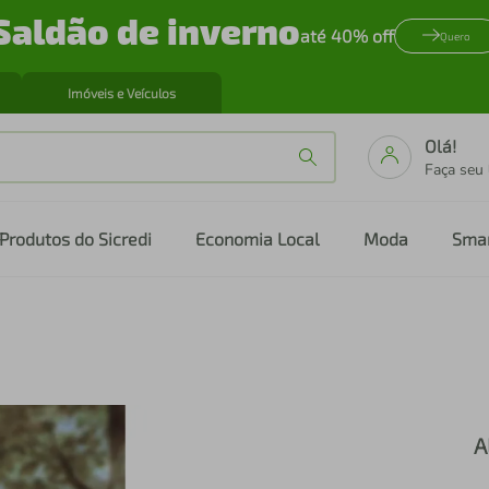
Saldão de inverno
até 40% off
Quero
Imóveis e Veículos
Olá!
Faça seu
Produtos do Sicredi
Economia Local
Moda
Sma
A