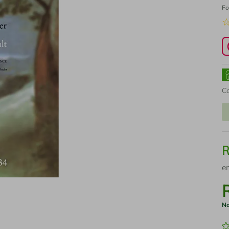
Fo
C
e
No