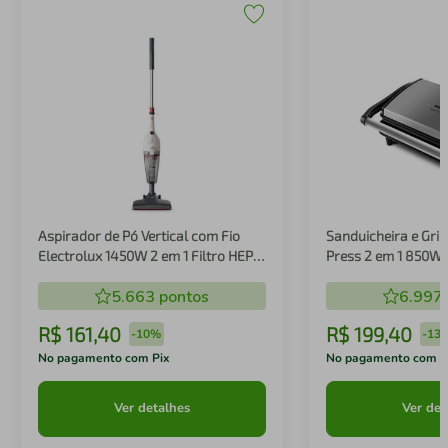
Aspirador de Pó Vertical com Fio
Sanduicheira e Gril
Electrolux 1450W 2 em 1 Filtro HEPA
Press 2 em 1 850W
Branco (STK14B)
5.663
pontos
6.997
R$
161
,
40
R$
199
,
40
-
10%
-
13
No pagamento com Pix
No pagamento com P
Ver detalhes
Ver det