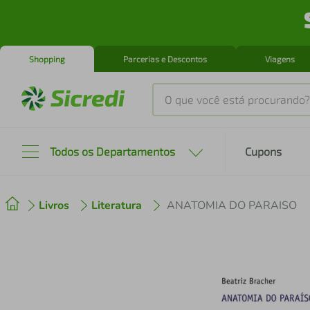
Shopping
Parcerias e Descontos
Viagens
O que você está procurando?
Produtos mais buscados
Todos os Departamentos
Cupons
tenis
1
º
Livros
Literatura
ANATOMIA DO PARAISO
cafeteira
2
º
perfume
3
º
air fryer
4
º