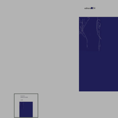
iphone
5
º