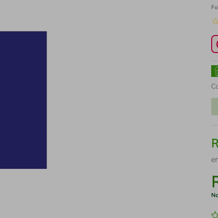
Fo
C
e
No