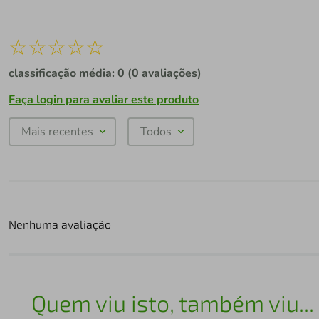
☆
☆
☆
☆
☆
classificação média: 0
(0 avaliações)
Faça login para avaliar este produto
Mais recentes
Todos
Nenhuma avaliação
Quem viu isto, também viu...