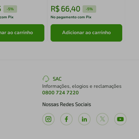
5
R$
66
,
40
R$
-
5%
-
5%
com Pix
No pagamento com Pix
No pa
nar ao carrinho
Adicionar ao carrinho
SAC
Informações, elogios e reclamações
0800 724 7220
Nossas Redes Sociais