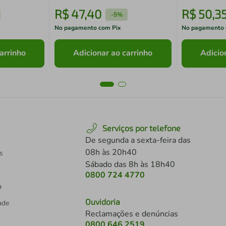
R$
47
,
40
R$
50
,
3
-
5%
No pagamento com Pix
No pagamento 
arrinho
Adicionar ao carrinho
Adicio
Serviços por telefone
De segunda a sexta-feira das
08h às 20h40
s
Sábado das 8h às 18h40
0800 724 4770
a
Ouvidoria
dade
Reclamações e denúncias
0800 646 2519