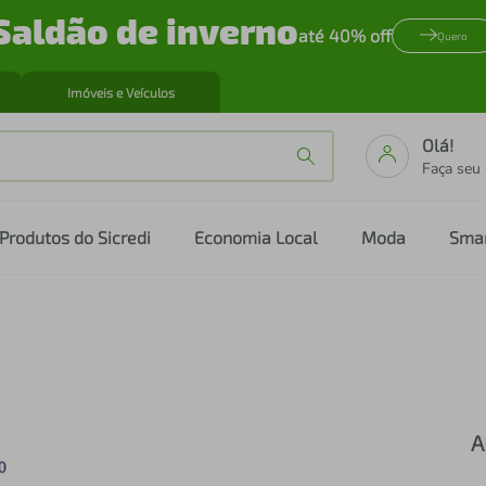
Saldão de inverno
até 40% off
Quero
Imóveis e Veículos
Olá!
Faça seu
Produtos do Sicredi
Economia Local
Moda
Sma
A