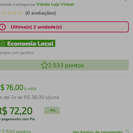
Vitrola Loja Virtual
rnecido e entregue por
☆
☆
☆
☆
☆
(0 avaliações)
Última(s) 2 unidade(s)
ompre com pontos:
2.533
pontos
R$
76
,
00
à vista
m até
2
x de
R$
38
,
00
s/juros
R$
72
,
20
-
5%
 pagamento com Pix
2.533
pontos
Ver formas de pagamento