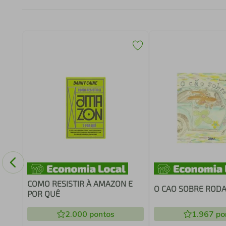
-
OS
COMO RESISTIR À AMAZON E
O CAO SOBRE ROD
POR QUÊ
2.000
pontos
1.967
po