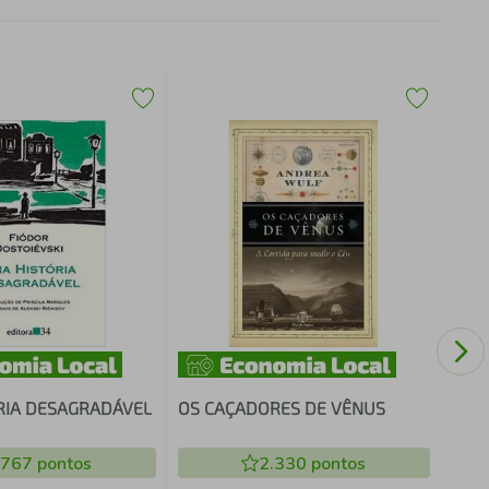
DO Q
RIA DESAGRADÁVEL
OS CAÇADORES DE VÊNUS
.767
pontos
2.330
pontos