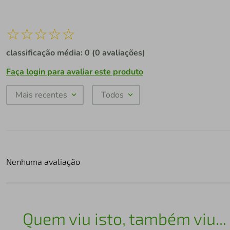
☆
☆
☆
☆
☆
classificação média: 0
(0 avaliações)
Faça login para avaliar este produto
Mais recentes
Todos
Nenhuma avaliação
Quem viu isto, também viu...