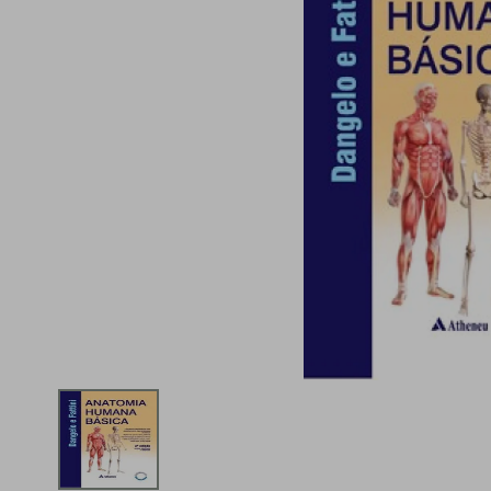
iphone
5
º