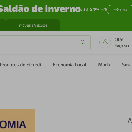
Saldão de inverno
até 40% off
Quero
Imóveis e Veículos
Olá!
Faça seu
Produtos do Sicredi
Economia Local
Moda
Sma
A