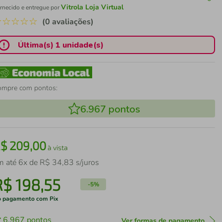
Vitrola Loja Virtual
rnecido e entregue por
☆
☆
☆
☆
☆
(0 avaliações)
Última(s) 1 unidade(s)
ompre com pontos:
6.967
pontos
R$
209
,
00
à vista
m até
6
x de
R$
34
,
83
s/juros
R$
198
,
55
-
5%
 pagamento com Pix
6.967
pontos
Ver formas de pagamento