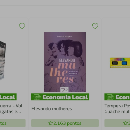
uerra - Vol
Tempera Pos
Elevando mulheres
ragatas e
Guache mult
tos
2.163
pontos