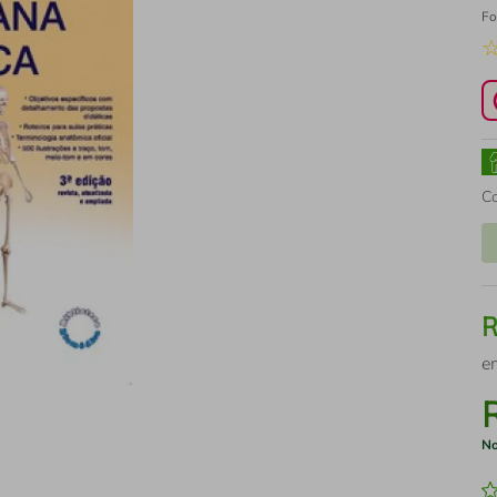
Fo
C
e
No