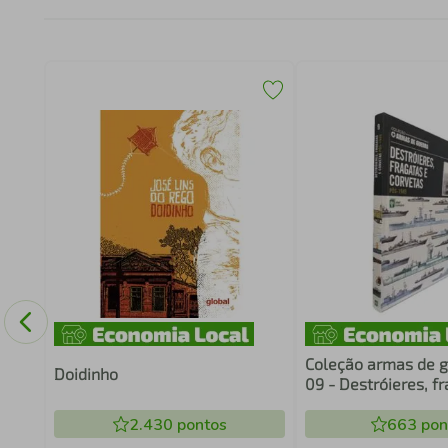
S
Coleção armas de g
Doidinho
09 - Destróieres, f
corvetas pós-1945
2.430
pontos
663
pon