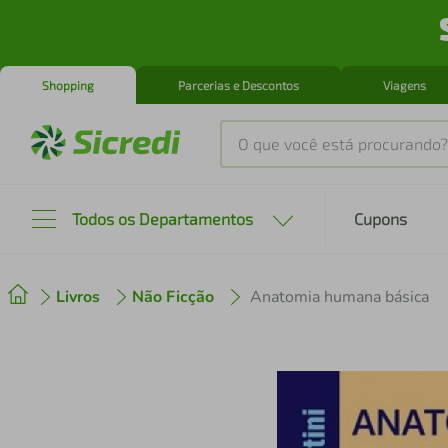
Shopping
Parcerias e Descontos
Viagens
O que você está procurando?
Produtos mais buscados
Todos os Departamentos
Cupons
tenis
1
º
Livros
Não Ficção
Anatomia humana básica
cafeteira
2
º
perfume
3
º
air fryer
4
º