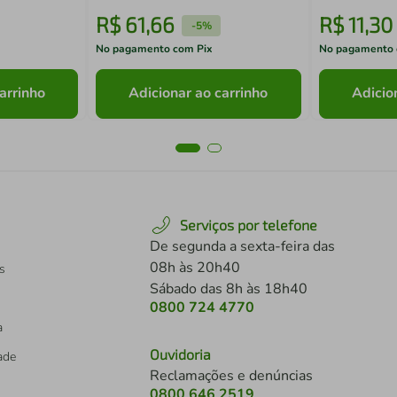
R$
61
,
66
R$
11
,
30
-
5%
No pagamento com Pix
No pagamento 
arrinho
Adicionar ao carrinho
Adicio
Serviços por telefone
De segunda a sexta-feira das
08h às 20h40
s
Sábado das 8h às 18h40
0800 724 4770
a
Ouvidoria
dade
Reclamações e denúncias
0800 646 2519