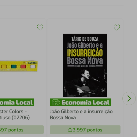
Manu
card
ter Colors -
João Gilberto e a insurreição
iuso (02206)
Bossa Nova
397
pontos
3.997
pontos