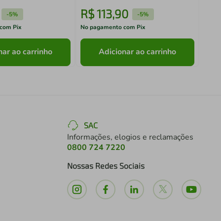
R$
113
,
90
R$
-
5%
-
5%
com Pix
No pagamento com Pix
No pa
nar ao carrinho
Adicionar ao carrinho
SAC
Informações, elogios e reclamações
0800 724 7220
Nossas Redes Sociais