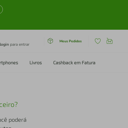
Meus Pedidos
login
para entrar
rtphones
Livros
Cashback em Fatura
ceiro?
você poderá