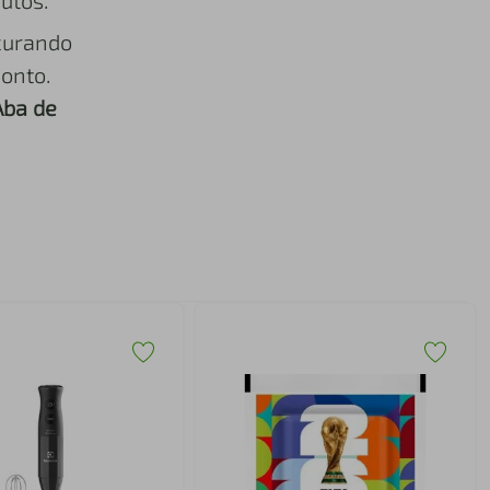
utos.
curando
onto.
Aba de