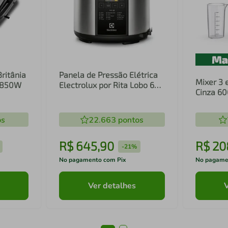
Britânia
Panela de Pressão Elétrica
Mixer 3 
1 850W
Electrolux por Rita Lobo 6L
Cinza 6
Preta Experience Digital
Inox e T
(PCC20)
(EIB20)
os
22.663
pontos
R$
645
,
90
R$
20
-
21%
No pagamento com Pix
No pagame
Ver detalhes