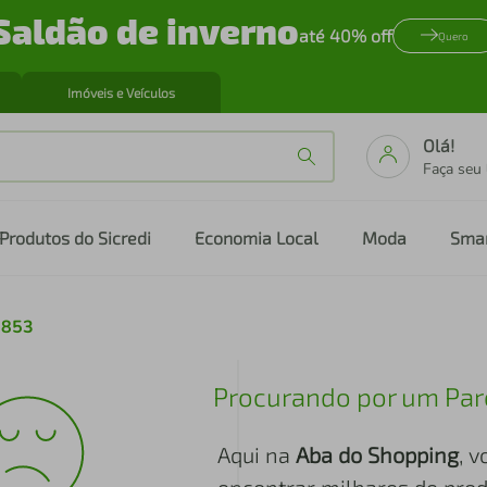
Saldão de inverno
até 40% off
Quero
Imóveis e Veículos
Olá!
Faça seu
Produtos do Sicredi
Economia Local
Moda
Sma
6853
Procurando por um Par
Aqui na
Aba do Shopping
, 