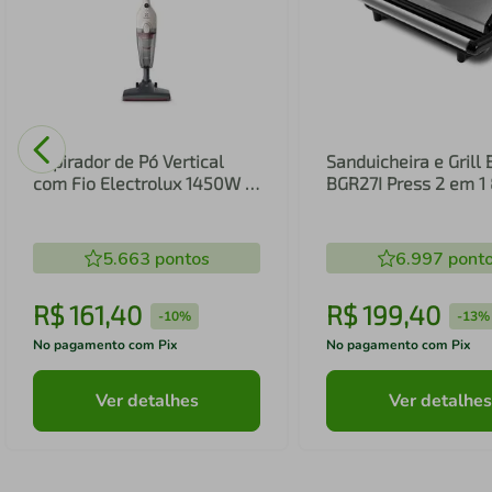
Aspirador de Pó Vertical
Sanduicheira e Grill 
com Fio Electrolux 1450W 2
BGR27I Press 2 em 
em 1 Filtro HEPA Branco
(STK14B)
5.663
pontos
6.997
pont
R$
161
,
40
R$
199
,
40
-
10%
-
13%
No pagamento com Pix
No pagamento com Pix
Ver detalhes
Ver detalhes