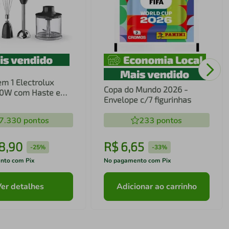
em 1 Electrolux
Copa do Mundo 2026 -
00W com Haste em
Envelope c/7 figurinhas
ecnologia TruFlow
7.330
pontos
233
pontos
8
,
90
R$
6
,
65
-
25%
-
33%
nto com Pix
No pagamento com Pix
Ver detalhes
Adicionar ao carrinho