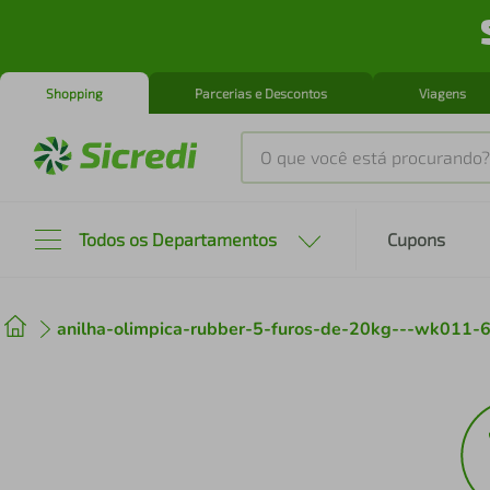
Shopping
Parcerias e Descontos
Viagens
O que você está procurando?
Produtos mais buscados
Todos os Departamentos
Cupons
tenis
1
º
anilha-olimpica-rubber-5-furos-de-20kg---wk011-
cafeteira
2
º
perfume
3
º
air fryer
4
º