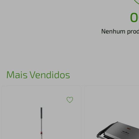
iphone
5
º
O
Nenhum produ
Mais Vendidos