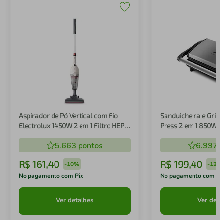
Aspirador de Pó Vertical com Fio
Sanduicheira e Gril
Electrolux 1450W 2 em 1 Filtro HEPA
Press 2 em 1 850W
Branco (STK14B)
5.663
pontos
6.997
R$
161
,
40
R$
199
,
40
-
10%
-
13
No pagamento com Pix
No pagamento com P
Ver detalhes
Ver det