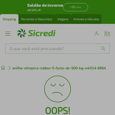
Saldão de inverno
Quero
até 40% off
Shopping
Parcerias e Descontos
Viagens
Imóveis e Veículos
O que você está procurando?
Produtos mais buscados
anilha-olimpica-rubber-5-furos-de-500-kg-wk014-6854
tenis
1
º
cafeteira
2
º
perfume
3
º
OOPS!