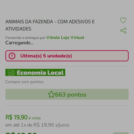
air fryer
4
º
iphone
5
º
ANIMAIS DA FAZENDA - COM ADESIVOS E
ATIVIDADES
Vitrola Loja Virtual
Fornecido e entregue por
Carregando…
Última(s) 5 unidade(s)
Compre com pontos:
663
pontos
R$
19
,
90
à vista
em até
1
x de
R$
19
,
90
s/juros