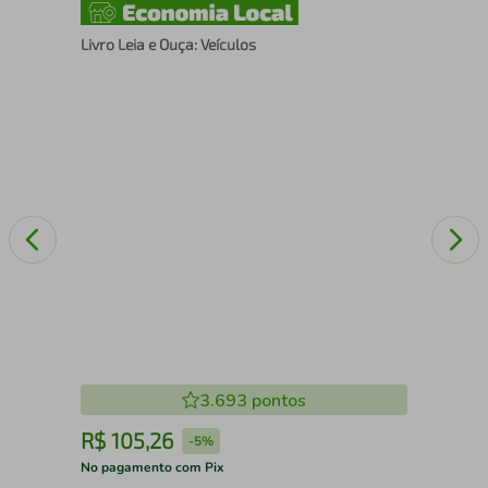
Livro Leia e Ouça: Veículos
Liv
3.693
pontos
R$
105
,
26
R
-
5%
No pagamento com Pix
No 