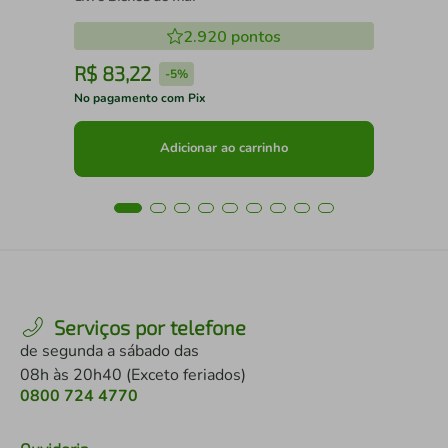
2.920
pontos
R$
83
,
22
R
-
5%
No pagamento com Pix
No 
Adicionar ao carrinho
Serviços por telefone
de segunda a sábado das
08h às 20h40 (Exceto feriados)
0800 724 4770