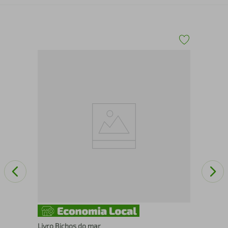
Cla
gue
Livro Bichos do mar