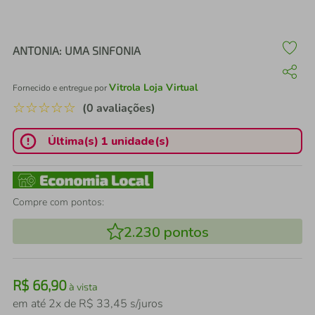
air fryer
4
º
iphone
5
º
ANTONIA: UMA SINFONIA
Vitrola Loja Virtual
Fornecido e entregue por
☆
☆
☆
☆
☆
(0 avaliações)
Última(s) 1 unidade(s)
Compre com pontos:
2.230
pontos
R$
66
,
90
à vista
em até
2
x de
R$
33
,
45
s/juros