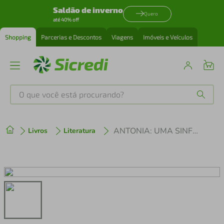
Saldão de inverno
Quero
até 40% off
Shopping
Parcerias e Descontos
Viagens
Imóveis e Veículos
O que você está procurando?
Produtos mais buscados
ANTONIA: UMA SINFONIA
Livros
Literatura
tenis
1
º
cafeteira
2
º
perfume
3
º