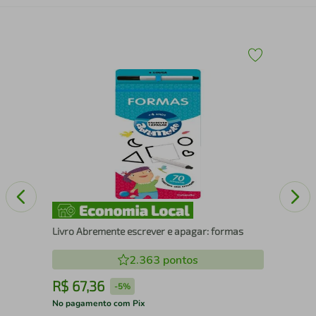
A
Liv
Livro Abremente escrever e apagar: formas
2.363
pontos
R$
67
,
36
R
-
5%
No pagamento com Pix
No 