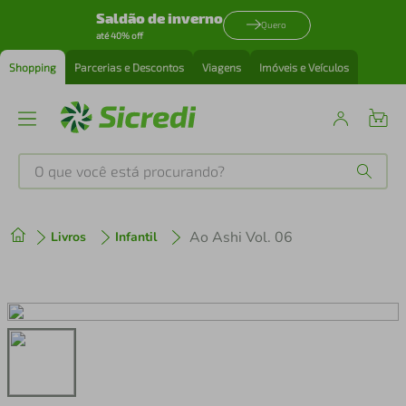
Saldão de inverno
Quero
até 40% off
Shopping
Parcerias e Descontos
Viagens
Imóveis e Veículos
O que você está procurando?
Produtos mais buscados
Ao Ashi Vol. 06
Livros
Infantil
tenis
1
º
cafeteira
2
º
perfume
3
º