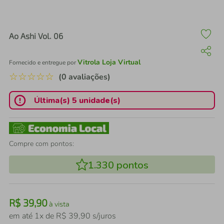
air fryer
4
º
iphone
5
º
Ao Ashi Vol. 06
Vitrola Loja Virtual
Fornecido e entregue por
☆
☆
☆
☆
☆
(0 avaliações)
Última(s) 5 unidade(s)
Compre com pontos:
1.330
pontos
R$
39
,
90
à vista
em até
1
x de
R$
39
,
90
s/juros