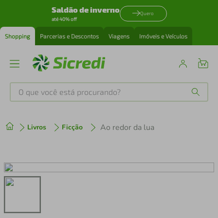
Saldão de inverno
Quero
até 40% off
Shopping
Parcerias e Descontos
Viagens
Imóveis e Veículos
O que você está procurando?
Produtos mais buscados
Ao redor da lua
Livros
Ficção
tenis
1
º
cafeteira
2
º
perfume
3
º