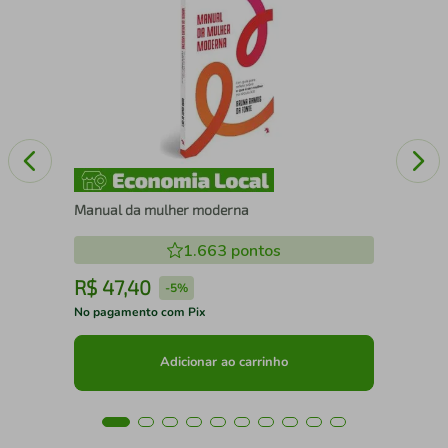
Pas
Manual da mulher moderna
1.663
pontos
R$
47
,
40
R
-
5%
No pagamento com Pix
No 
Adicionar ao carrinho