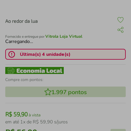
air fryer
4
º
iphone
5
º
Ao redor da lua
Vitrola Loja Virtual
Fornecido e entregue por
Carregando…
Última(s) 4 unidade(s)
Compre com pontos:
1.997
pontos
R$
59
,
90
à vista
em até
1
x de
R$
59
,
90
s/juros