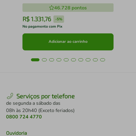
46.728
pontos
R$
1
.
331
,
76
R
-
5%
No pagamento com Pix
No 
Adicionar ao carrinho
Serviços por telefone
de segunda a sábado das
08h às 20h40 (Exceto feriados)
0800 724 4770
Ouvidoria