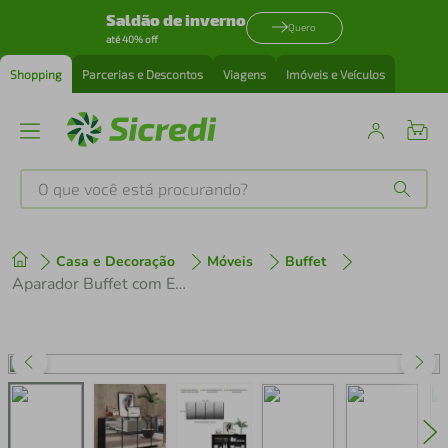
Saldão de inverno
Quero
até 40% off
Shopping
Parcerias e Descontos
Viagens
Imóveis e Veículos
O que você está procurando?
Produtos mais buscados
Casa e Decoração
Móveis
Buffet
tenis
1
º
Aparador Buffet com Espelho Multimóveis Vegas com 4 Portas FG3560 Preto/Branco
cafeteira
2
º
perfume
3
º