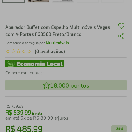
air fryer
4
º
iphone
5
º
Aparador Buffet com Espelho Multimóveis Vegas
com 4 Portas FG3560 Preto/Branco
Multimóveis
Fornecido e entregue por
☆
☆
☆
☆
☆
(0 avaliações)
Compre com pontos:
18.000
pontos
R$
739
,
99
R$
539
,
99
à vista
em até
6
x de
R$
89
,
99
s/juros
R$
485
,
99
-
34%