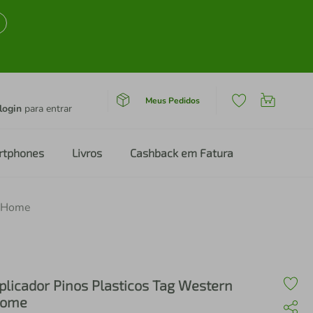
Meus Pedidos
login
para entrar
rtphones
Livros
Cashback em Fatura
n Home
plicador Pinos Plasticos Tag Western
ome