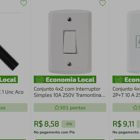
Conjunto 4x2 com Interruptor
Conjunto 4x
 1 Unc Aco
Simples 10A 250V Tramontina
2P+T 10 A 2
Lux2 Branco
Lux2 Branc
os
301
pontos
R$
8
,
58
R$
9
,
11
-
5%
No pagamento com Pix
No pagamento 