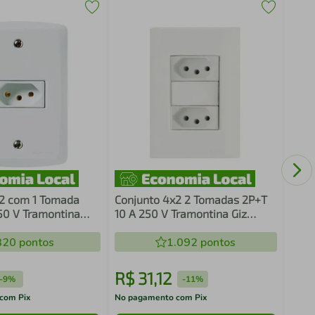
Conj
Simp
Giz 
2 com 1 Tomada
Conjunto 4x2 2 Tomadas 2P+T
50 V Tramontina
10 A 250 V Tramontina Giz
o
Branco
320
pontos
1.092
pontos
R$
31
,
12
R$
-
9%
-
11%
com Pix
No pagamento com Pix
No pa