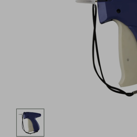
iphone
5
º