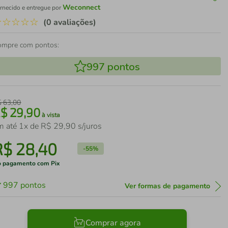
Weconnect
rnecido e entregue por
☆
☆
☆
☆
☆
(0 avaliações)
ompre com pontos:
997
pontos
$
63
,
00
R$
29
,
90
à vista
m até
1
x de
R$
29
,
90
s/juros
R$
28
,
40
-
55%
 pagamento com Pix
997
pontos
Ver formas de pagamento
Comprar agora