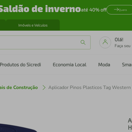
Saldão de inverno
até 40% off
Quero
Imóveis e Veículos
Olá!
Faça seu
Produtos do Sicredi
Economia Local
Moda
Sma
ais de Construção
Aplicador Pinos Plasticos Tag Wester
A
H