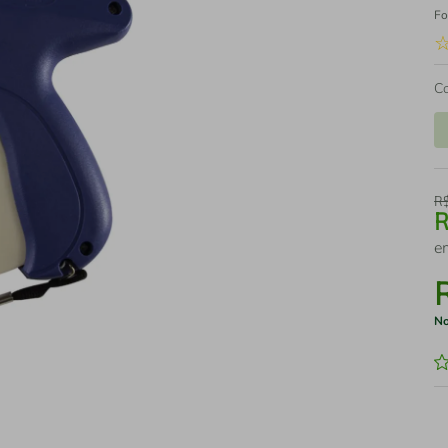
Fo
C
R
e
No