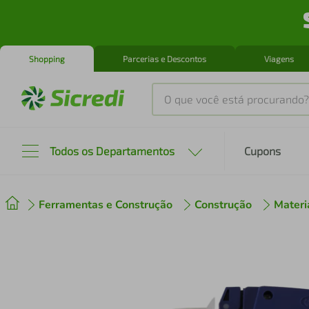
Shopping
Parcerias e Descontos
Viagens
O que você está procurando?
Produtos mais buscados
Todos os Departamentos
Cupons
tenis
1
º
Ferramentas e Construção
Construção
Materi
cafeteira
2
º
perfume
3
º
air fryer
4
º