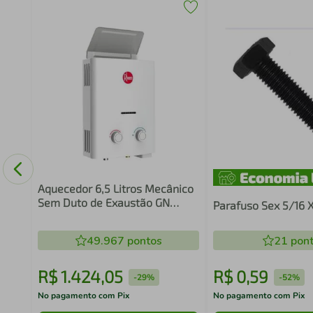
rn
Aquecedor 6,5 Litros Mecânico
Sem Duto de Exaustão GN
Parafuso Sex 5/16 X
Rheem
49.967
pontos
21
pont
R$
1
.
424
,
05
R$
0
,
59
-
29%
-
52%
No pagamento com Pix
No pagamento com Pix