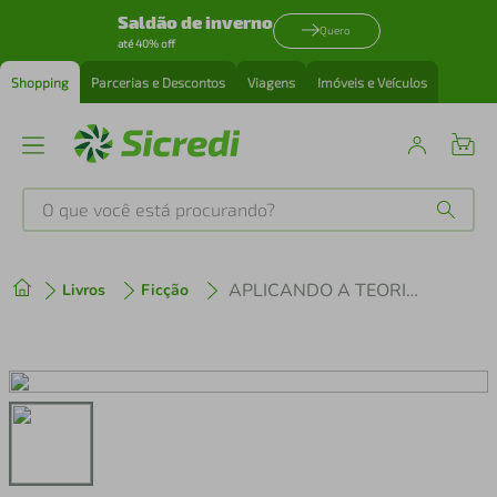
Saldão de inverno
Quero
até 40% off
Shopping
Parcerias e Descontos
Viagens
Imóveis e Veículos
O que você está procurando?
Produtos mais buscados
APLICANDO A TEORIA DOS LEILÕES
Livros
Ficção
tenis
1
º
cafeteira
2
º
perfume
3
º