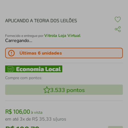
air fryer
4
º
iphone
5
º
APLICANDO A TEORIA DOS LEILÕES
Vitrola Loja Virtual
Fornecido e entregue por
Carregando…
Últimas 6 unidades
Compre com pontos:
3.533
pontos
R$
106
,
00
à vista
em até
3
x de
R$
35
,
33
s/juros