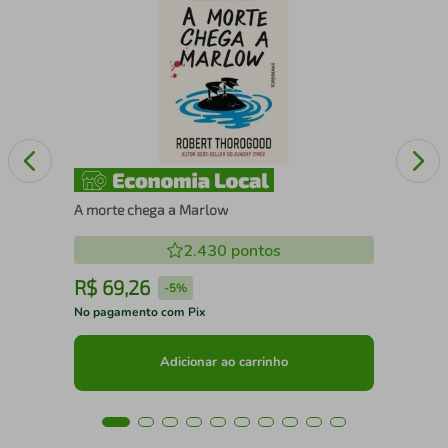
Mar
A morte chega a Marlow
2.430
pontos
R$
69
,
26
R
-
5%
No pagamento com Pix
No 
Adicionar ao carrinho