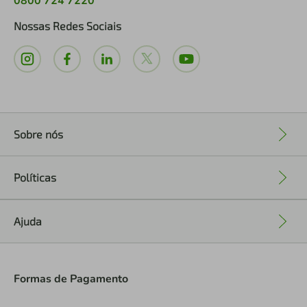
0800 724 7220
Nossas Redes Sociais
Sobre nós
+
Políticas
+
Ajuda
+
Formas de Pagamento