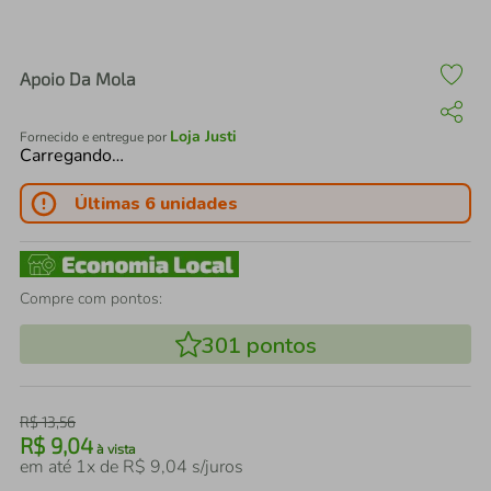
air fryer
4
º
iphone
5
º
Apoio Da Mola
Loja Justi
Fornecido e entregue por
Carregando…
Últimas 6 unidades
Compre com pontos:
301
pontos
R$
13
,
56
R$
9
,
04
à vista
em até
1
x de
R$
9
,
04
s/juros