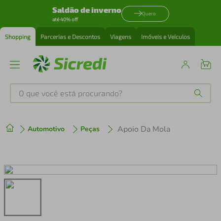
Saldão de inverno
Quero
até 40% off
Shopping
Parcerias e Descontos
Viagens
Imóveis e Veículos
O que você está procurando?
Produtos mais buscados
Apoio Da Mola
Automotivo
Peças
tenis
1
º
cafeteira
2
º
perfume
3
º