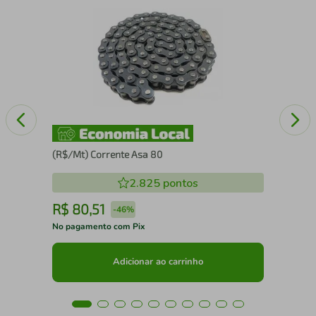
Enx
(R$/Mt) Corrente Asa 80
2.825
pontos
R$
80
,
51
R
-
46%
No pagamento com Pix
No 
Adicionar ao carrinho