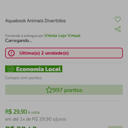
air fryer
4
º
iphone
5
º
Aquabook Animais Divertidos
Vitrola Loja Virtual
Fornecido e entregue por
Carregando…
Última(s) 2 unidade(s)
Compre com pontos:
997
pontos
R$
29
,
90
à vista
em até
1
x de
R$
29
,
90
s/juros