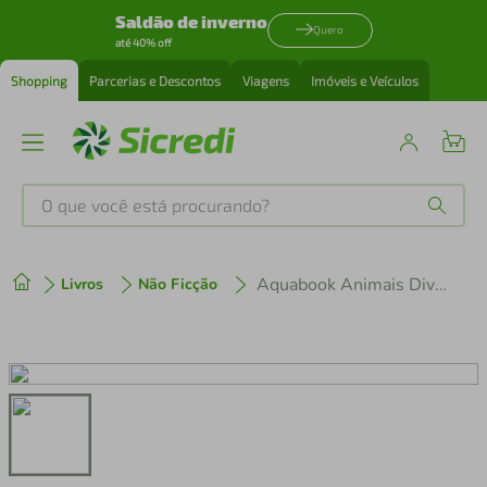
Saldão de inverno
Quero
até 40% off
Shopping
Parcerias e Descontos
Viagens
Imóveis e Veículos
O que você está procurando?
Produtos mais buscados
Aquabook Animais Divertidos
Livros
Não Ficção
tenis
1
º
cafeteira
2
º
perfume
3
º