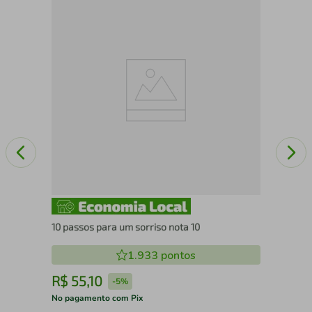
Ent
10 passos para um sorriso nota 10
1.933
pontos
R$
55
,
10
R
-
5%
No pagamento com Pix
No 